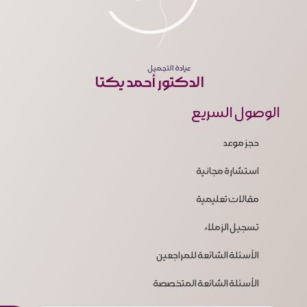
فرم ثبت نهایی جراحی
نظرات زیباجویان
کلینیک دکتر احمد یکتا
عيادة التجميل
فارسی
الدكتور أحمد يكتا
الوصول السريع
حجز موعد
استشارة مجانية
مقالات تعليمية
تسجيل الزملاء
الأسئلة الشائعة للمراجعين
الأسئلة الشائعة المتخصصة