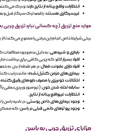
انتظارات واقع‌بینانه از نتایج دارند
:
و درک می‌کنند ک
غیرسیگاری هستند
:
یا قصد ترک سیگار قبل و بعد ا
موارد منع تزریق (چه کسانی نباید تزریق چربی به
برخی شرایط خاص، انجام این جراحی را ممنوع می‌کند تا ا
بارداری و شیردهی
:
به دلیل عدم وجود مطالعات کافی
افراد بسیار لاغر
:
که چربی کافی برای برداشت ندارند
افراد دارای عفونت فعال
:
در هر نقطه از بدن، به خص
بیماری‌های مزمن کنترل‌نشده
:
مانند دیابت کنتر
اختلالات خونریزی یا مصرف داروهای رقیق‌کننده
سابقه لخته شدن خون
:
(ترومبوز وریدی عمقی یا آ
انتظارات غیرواقع‌بینانه از نتایج
.
وجود بیماری‌های خاص پوستی
:
در ناحیه باسن یا
وجود پروتزهای دائمی قبلی در باسن
:
که ممکن است
مزایای تزریق چربی به باسن