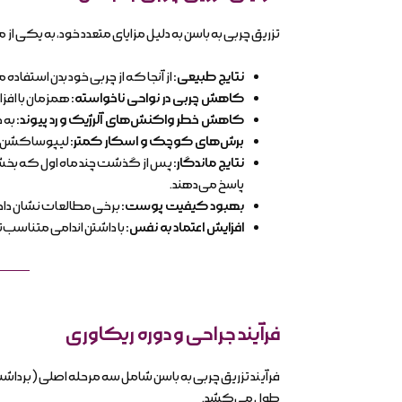
تزریق چربی به باسن به دلیل مزایای متعدد خود، به یکی 
نتایج طبیعی
:
از آنجا که از چربی خود بدن استفاد
کاهش چربی در نواحی ناخواسته
:
همزمان با افز
کاهش خطر واکنش‌های آلرژیک و رد پیوند
:
به د
برش‌های کوچک و اسکار کمتر
:
لیپوساکشن و ت
نتایج ماندگار
:
پس از گذشت چند ماه اول که بخشی ا
پاسخ می‌دهند.
بهبود کیفیت پوست
:
برخی مطالعات نشان داده
افزایش اعتماد به نفس
:
با داشتن اندامی متناسب‌تر
فرآیند جراحی و دوره ریکاوری
فرآیند تزریق چربی به باسن شامل سه مرحله اصلی (بردا
طول می‌کشد.