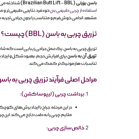
باسن برزیلی
(Brazilian Butt Lift – BBL)
شناخته می‌ش
استفاده از چربی طبیعی بدن
خود فرد، نتایجی طبیعی‌تر و م
مشهد، اندامی خوش‌فرم و متناسب را بدون جراحی تجربه ک
تزریق چربی به باسن
(BBL)
چیست؟
تزریق چربی به باسن، یک عمل جراحی زیبایی است که شا
تزریق آن به باسن
برای افزایش حجم، بهبود شکل و ایجاد یک
تناسبات هارمونیک‌تر کمک می‌کند.
مراحل اصلی فرآیند تزریق چربی به باس
برداشت چربی (لیپوساکشن)
:
ملایم، چربی را به دقت خارج می‌کند. این چ
خالص‌سازی چربی
: