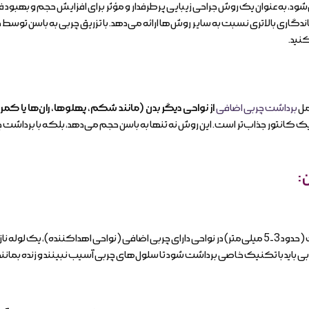
ود، به عنوان یک روش جراحی زیبایی پرطرفدار و مؤثر برای افزایش حجم و بهبود فر
اندگاری بالاتری نسبت به سایر روش‌ها ارائه می‌دهد. با تزریق چربی به باسن توسط د
نید.
مل
برداشت چربی اضافی
از نواحی دیگر بدن (مانند شکم، پهلوها، ران‌ها یا ک
 کانتور جذاب‌تر است. این روش نه تنها به باسن حجم می‌دهد، بلکه با برداشت چرب
ن
:
در این مرحله، جراح با ایجاد برش‌های کوچک (حدود 3-5 میلی‌متر) در نواحی دارای چربی اضافی (نواحی اه
ربی باید با تکنیک خاصی برداشت شود تا سلول‌های چربی آسیب نبینند و زنده بمانند