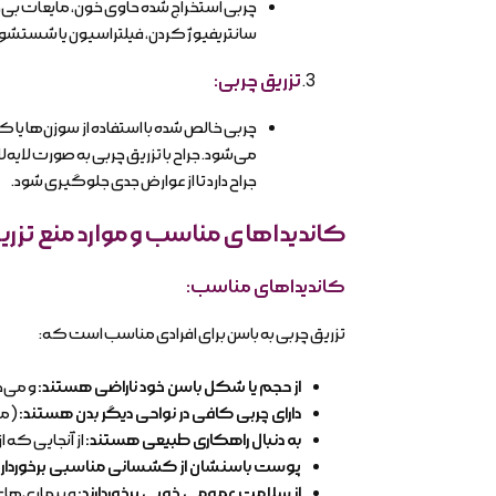
چربی استخراج شده حاوی خون، مایعات بی‌ح
سانتریفیوژ کردن، فیلتراسیون یا شستشو ا
تزریق چربی
:
چربی خالص شده با استفاده از سوزن‌ها یا ک
می‌شود. جراح با تزریق چربی به صورت لایه‌
جراح دارد تا از عوارض جدی جلوگیری شود.
کاندیداهای مناسب و موارد منع تزری
کاندیداهای مناسب
:
تزریق چربی به باسن برای افرادی مناسب است که:
از حجم یا شکل باسن خود ناراضی هستند
:
و می‌خ
دارای چربی کافی در نواحی دیگر بدن هستند
:
(ما
به دنبال راهکاری طبیعی هستند
:
از آنجایی که 
پوست باسنشان از کشسانی مناسبی برخوردار
از سلامت عمومی خوبی برخوردارند
:
و بیماری‌های 