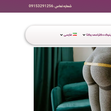
شماره تماس : 09153291256
یک دکتر احمد یکتا
فارسی