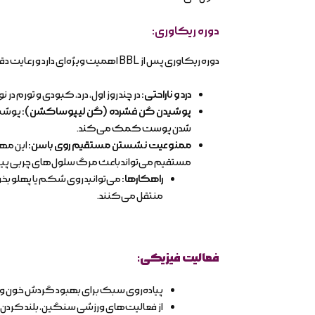
دوره ریکاوری
:
دوره ریکاوری پس از BBL اهمیت ویژه‌ای دارد و رعایت دقیق دستورالعمل‌ها برای دستیابی به نتایج مطلوب و کاهش عوارض حیاتی است.
درد و ناراحتی
:
در چند روز اول، درد، کبودی و تورم
پوشیدن گن فشرده (گن لیپوساکشن)
:
شدن پوست کمک می‌کند.
ممنوعیت نشستن مستقیم روی باسن
:
مستقیم می‌تواند باعث مرگ سلول‌های چربی پیون
راهکارها
:
منتقل می‌کنند.
فعالیت فیزیکی
:
پیاده‌روی سبک برای بهبود گردش خون و ج
از فعالیت‌های ورزشی سنگین، بلند کردن اجسام سنگی