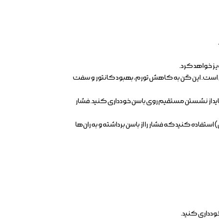
یز خواهد کرد.
ده چربی ضروری است. این گن به کاهش تورم، بهبود کانتور و سفت
س از BBL است. برای حداقل 2 تا 3 هفته اول (و گاهی تا 8 هفته)، باید از نشستن مستقیم روی باسن خودداری کنید. فشار
د. هنگام نشستن، باید از بالش‌های مخصوص (مانند بالش BBL یا بالش دوناتی) استفاده کنید که فشار را از باسن برداشته و به ران‌ها