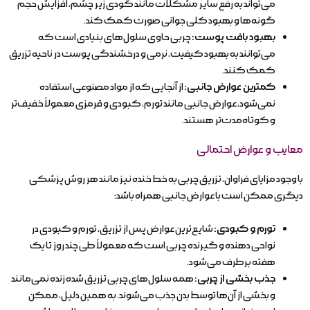
می‌تواند به رفع سایر مشکلات مانند گودی زیر چشم، افزایش حجم
گونه‌ها و بهبود کلی جوانی صورت کمک کند.
بهبود بافت پوست:
چربی حاوی سلول‌های بنیادی است که
می‌توانند به بهبود کیفیت، نرمی و درخشندگی پوست در ناحیه تزریق
کمک کنند.
کمترین عوارض جانبی:
از آنجایی که از مواد مصنوعی استفاده
نمی‌شود، عوارض جانبی مانند تورم، کبودی و قرمزی معمولاً خفیف‌تر
و کوتاه‌مدت‌تر هستند.
معایب و عوارض احتمالی
با وجود مزایای فراوان، تزریق چربی به خط خنده نیز مانند هر روش پزشکی
دیگری ممکن است با عوارض جانبی همراه باشد:
تورم و کبودی:
شایع‌ترین عوارض پس از تزریق، تورم و کبودی در
نواحی دهنده و گیرنده چربی است که معمولاً طی چند روز تا یک
هفته برطرف می‌شود.
جذب بخشی از چربی:
همه سلول‌های چربی تزریق شده زنده نمی‌مانند
و بخشی از آن‌ها توسط بدن جذب می‌شوند. به همین دلیل، ممکن