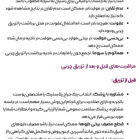
است نیاز به جلسات ترمیمی برای رسیدن به نتیجه مطلوب باشد.
عدم تقارن:
در موارد نادر، ممکن است عدم تقارن در نتایج مشاهده شود
که نیاز به اصلاح دارد.
عفونت:
هرچند نادر است، اما احتمال عفونت در محل برداشت یا تزریق
چربی وجود دارد.
بی‌حسی موقت:
در برخی موارد، بی‌حسی موقت در ناحیه درمان شده
ممکن است رخ دهد.
هماتوم یا سروما:
تجمع خون یا مایعات در ناحیه برداشت یا تزریق چربی.
مراقبت‌های قبل و بعد از تزریق چربی
قبل از تزریق:
مشاوره با پزشک:
انتخاب یک جراح پلاستیک یا متخصص پوست
باتجربه و دارای صلاحیت برای انجام این روش بسیار مهم است. در جلسه
مشاوره، پزشک سلامت عمومی شما را ارزیابی کرده و انتظارات شما را
مورد بررسی قرار می‌دهد.
قطع مصرف برخی داروها:
ممکن است نیاز باشد مصرف داروهای
رقیق‌کننده خون مانند آسپرین، ایبوپروفن و مکمل‌های گیاهی را از