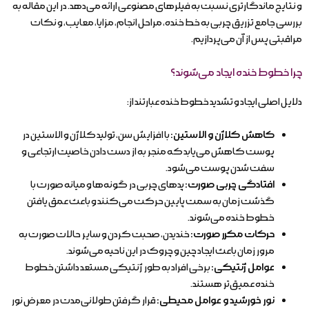
و نتایج ماندگارتری نسبت به فیلرهای مصنوعی ارائه می‌دهد. در این مقاله به
بررسی جامع تزریق چربی به خط خنده، مراحل انجام، مزایا، معایب، و نکات
مراقبتی پس از آن می‌پردازیم.
چرا خطوط خنده ایجاد می‌شوند؟
دلایل اصلی ایجاد و تشدید خطوط خنده عبارتند از:
کاهش کلاژن و الاستین:
با افزایش سن، تولید کلاژن و الاستین در
پوست کاهش می‌یابد که منجر به از دست دادن خاصیت ارتجاعی و
سفت شدن پوست می‌شود.
افتادگی چربی صورت:
پدهای چربی در گونه‌ها و میانه صورت با
گذشت زمان به سمت پایین حرکت می‌کنند و باعث عمق یافتن
خطوط خنده می‌شوند.
حرکات مکرر صورت:
خندیدن، صحبت کردن و سایر حالات صورت به
مرور زمان باعث ایجاد چین و چروک در این ناحیه می‌شوند.
عوامل ژنتیکی:
برخی افراد به طور ژنتیکی مستعد داشتن خطوط
خنده عمیق‌تر هستند.
نور خورشید و عوامل محیطی:
قرار گرفتن طولانی‌مدت در معرض نور