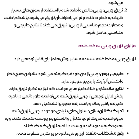
می‌شود.
تزریق چربی:
چربی خالص و آماده شده با استفاده از سوزن‌های بسیار
ظریف به خطوط خنده و نواحی اطراف آن تزریق می‌شود. پزشک با دقت
و مهارت حجم مناسبی از چربی را تزریق می‌کند تا نتایج طبیعی و
متناسبی حاصل شود.
مزایای تزریق چربی به خط خنده
تزریق چربی به خط خنده نسبت به سایر روش‌ها مزایای قابل توجهی دارد:
طبیعی بودن:
چربی از بدن خود فرد گرفته می‌شود، بنابراین هیچ خطر
واکنش آلرژیک یا رد پیوند وجود ندارد.
نتایج ماندگار:
برخلاف فیلرهای موقت که نیاز به تکرار تزریق دارند،
بخش قابل توجهی از چربی تزریق شده می‌تواند به طور دائمی در ناحیه
گیرنده باقی بماند و بافت زنده جدیدی را تشکیل دهد.
تحریک کلاژن‌سازی:
سلول‌های بنیادی موجود در چربی تزریق شده
می‌توانند به تحریک تولید کلاژن و الاستین در پوست کمک کنند و به
بهبود کیفیت و بافت پوست در ناحیه تزریق کمک کنند.
رفع مشکلات متعدد:
این روش علاوه بر پر کردن خطوط خنده،