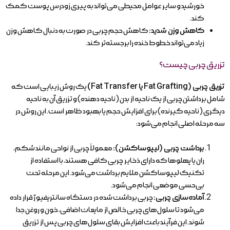
خورشید و سایر عوامل محیطی می‌تواند به پیری زودرس پوست کمک
کند.
کاهش وزن شدید:
کاهش حجم چربی در صورت به دنبال کاهش وزن
زیاد می‌تواند خطوط خنده را برجسته‌تر کند.
تزریق چربی چیست؟
تزریق چربی (
Fat Grafting
یا
Fat Transfer
)
یک روش زیبایی است که
شامل برداشتن چربی از یک ناحیه از بدن (ناحیه دهنده) و تزریق آن به ناحیه
دیگری (ناحیه گیرنده) برای افزایش حجم یا بهبود ظاهر است. این روش در
سه مرحله اصلی انجام می‌شود:
برداشت چربی (لیپوساکشن):
معمولاً چربی از نواحی مانند شکم،
ران یا پهلوها که دارای ذخایر چربی کافی هستند، با استفاده از
تکنیک لیپوساکشن ملایم برداشت می‌شود. این مرحله تحت
بی‌حسی موضعی انجام می‌شود.
آماده‌سازی چربی:
چربی برداشت شده در دستگاه سانتریفیوژ قرار داده
می‌شود تا سلول‌های چربی خالص از مایعات اضافی، خون و روغن جدا
شوند. این فرآیند باعث افزایش بقای سلول‌های چربی پس از تزریق