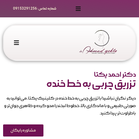
شماره تماس : 09153291256
رزرو نوبت
راهنمای رزرو
مقالات
خانه
گالری ویدیو
دکتر احمد یکتا
خدمات جراحی
تزریق چربی به خط خنده
سوالات متداول زیباجویان
نوبت دهی
دیگر نگران نباشید! با تزریق چربی به خط خنده در کلینیک یکتا، می‌توانید به
صورتی طبیعی و با ماندگاری بالا، خطوط لبخند را محو کرده و ظاهری جوان‌تر و
مقالات علمی و تخصصی
مراقبت های قبل و بعد عمل
باطراوت‌تر پیدا کنید.
سوالات متداول تخصصی
ثبت‌نام همکاران
مشاوره رایگان