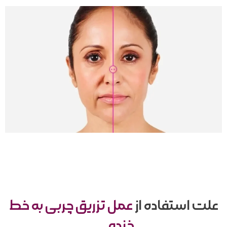
فرم ثبت نهایی جراحی
نظرات زیباجویان
کلینیک دکتر احمد یکتا
فارسی
علت استفاده از
عمل تزریق چربی به خط
خنده
. . .