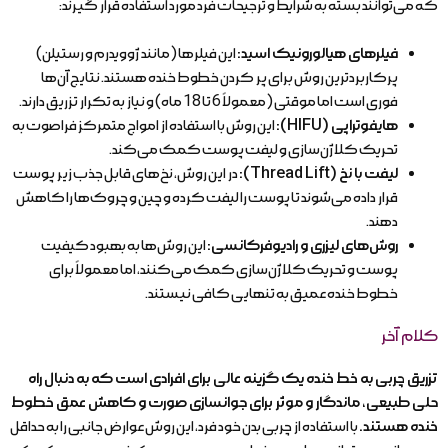
که می‌توانند بسته به شرایط و ترجیحات فرد مورد استفاده قرار گیرند:
فیلرهای هیالورونیک اسید:
این فیلرها (مانند ژوویدرم و رستیلن)
پرکاربردترین روش برای پر کردن خطوط خنده هستند. نتایج آن‌ها
فوری است اما موقتی (معمولاً 6 تا 18 ماه) و نیاز به تکرار تزریق دارند.
هایفوتراپی (
HIFU
):
این روش با استفاده از امواج متمرکز فراصوت به
تحریک کلاژن‌سازی و لیفت پوست کمک می‌کند.
لیفت با نخ (
Thread Lift
):
در این روش، نخ‌های قابل جذب زیر پوست
قرار داده می‌شوند تا پوست را لیفت کرده و چین و چروک‌ها را کاهش
دهند.
روش‌های لیزری و رادیوفرکانسی:
این روش‌ها به بهبود کیفیت
پوست و تحریک کلاژن‌سازی کمک می‌کنند، اما معمولاً برای
خطوط خنده عمیق به تنهایی کافی نیستند.
کلام آخر
تزریق چربی به خط خنده یک گزینه عالی برای افرادی است که به دنبال راه
حلی طبیعی، ماندگار و موثر برای جوانسازی صورت و کاهش عمق خطوط
خنده هستند.
با استفاده از چربی بدن خود فرد، این روش عوارض جانبی را به حداقل