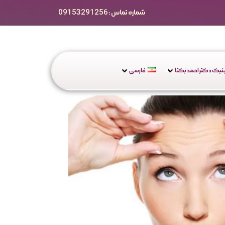
شماره تماس : 09153291256
یک دکتر احمد یکتا
فارسی