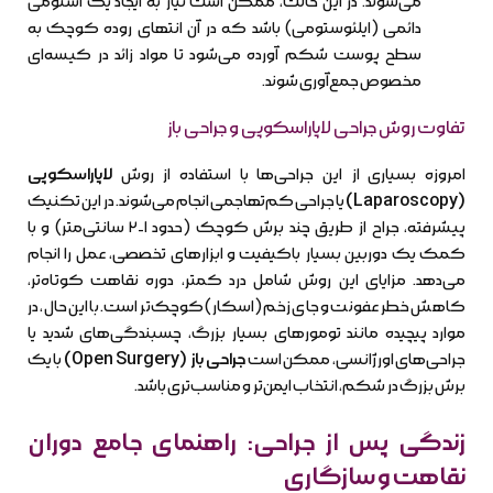
می‌شوند. در این حالت، ممکن است نیاز به ایجاد یک استومی
دائمی (ایلئوستومی) باشد که در آن انتهای روده کوچک به
سطح پوست شکم آورده می‌شود تا مواد زائد در کیسه‌ای
مخصوص جمع‌آوری شوند.
تفاوت روش جراحی لاپاراسکوپی و جراحی باز
امروزه بسیاری از این جراحی‌ها با استفاده از روش
لاپاراسکوپی
(Laparoscopy)
یا جراحی کم‌تهاجمی انجام می‌شوند. در این تکنیک
پیشرفته، جراح از طریق چند برش کوچک (حدود ۱-۲ سانتی‌متر) و با
کمک یک دوربین بسیار باکیفیت و ابزارهای تخصصی، عمل را انجام
می‌دهد. مزایای این روش شامل درد کمتر، دوره نقاهت کوتاه‌تر،
کاهش خطر عفونت و جای زخم (اسکار) کوچک‌تر است. با این حال، در
موارد پیچیده مانند تومورهای بسیار بزرگ، چسبندگی‌های شدید یا
جراحی‌های اورژانسی، ممکن است
جراحی باز (Open Surgery)
با یک
برش بزرگ در شکم، انتخاب ایمن‌تر و مناسب‌تری باشد.
زندگی پس از جراحی: راهنمای جامع دوران
نقاهت و سازگاری