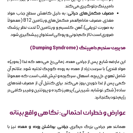
دامپینگ جلوگیری می‌کند.
مصرف مکمل‌های حیاتی:
به دلیل کاهش سطح جذب مواد
مغذی، مصرف مادام‌العمر مکمل‌های ویتامین B12 (معمولاً
به صورت تزریقی)، آهن، کلسیم و ویتامین D تحت نظر پزشک
ضروری است تا از کم‌خونی و پوکی استخوان پیشگیری شود.
مدیریت سندرم دامپینگ (Dumping Syndrome)
این عارضه شایع پس از جراحی معده، زمانی رخ می‌دهد که غذا (به‌ویژه
مواد قندی) با سرعت زیاد از معده به روده کوچک تخلیه شود. علائم آن
شامل تهوع، دل‌پیچه، اسهال، سرگیجه و تپش قلب است که معمولاً
کمی پس از غذا خوردن بروز می‌کند. برای کنترل آن، از مصرف قندهای
ساده (شکر، نوشابه، شیرینی) پرهیز کرده و پروتئین و فیبر کافی در
رژیم خود بگنجانید.
عوارض و خطرات احتمالی: نگاهی واقع‌بینانه
همانند هر جراحی بزرگ دیگری،
جراحی برداشتن روده و معده
نیز با