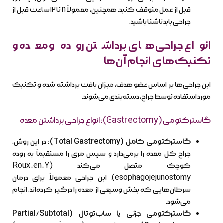
قبل از عمل متوقف کنید. همچنین، معمولاً ۸ تا ۱۲ ساعت قبل از
جراحی باید ناشتا باشید.
انواع جراحی‌های برداشتن روده و معده و
تکنیک‌های انجام آن‌ها
این جراحی‌ها بر اساس عضو هدف، میزان بافت برداشته شده و تکنیک
مورد استفاده توسط جراح، دسته‌بندی می‌شوند.
گاسترکتومی (Gastrectomy): انواع جراحی برداشتن معده
گاسترکتومی کامل (Total Gastrectomy):
در این روش،
جراح کل معده را برمی‌دارد و سپس مری را مستقیماً به روده
کوچک متصل می‌کند (Roux-en-Y
esophagojejunostomy). این جراحی معمولاً برای درمان
سرطان‌هایی که بخش وسیعی از معده را درگیر کرده‌اند، انجام
می‌شود.
گاسترکتومی جزئی یا ساب‌توتال (Partial/Subtotal