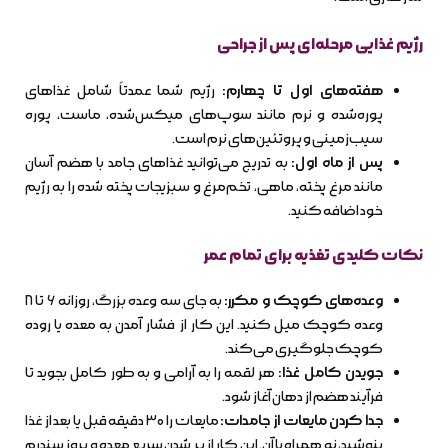
رژیم غذایی مرحله‌ای پس از جراحی
هفته‌های اول تا چهارم:
رژیم شما عمدتاً شامل غذاهای
پوره‌شده و نرم مانند سوپ‌های میکس‌شده، ماست، پوره
سیب‌زمینی و پروتئین‌های نرم است.
پس از ماه اول:
به تدریج می‌توانید غذاهای جامد با هضم آسان
مانند مرغ پخته، ماهی، تخم‌مرغ و سبزیجات پخته شده را به رژیم
خود اضافه کنید.
نکات کلیدی تغذیه برای تمام عمر
وعده‌های کوچک و مکرر:
به جای سه وعده بزرگ، روزانه ۶ تا ۸
وعده کوچک میل کنید. این کار از فشار آمدن به معده یا روده
کوچک جلوگیری می‌کند.
جویدن کامل غذا:
هر لقمه را به آرامی و به طور کامل بجوید تا
فرآیند هضم از دهان آغاز شود.
جدا کردن مایعات از جامدات:
مایعات را ۳۰ دقیقه قبل یا بعد از غذا
بنوشید، نه همراه با آن. این کار از پر شدن سریع معده و بروز سندرم