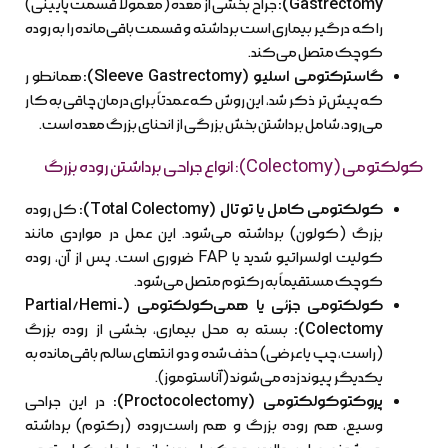
Gastrectomy):
جراح بخشی از معده (معمولاً قسمت پایینی)
را که درگیر بیماری است برداشته و قسمت باقی‌مانده را به روده
کوچک متصل می‌کند.
گاسترکتومی اسلیو (Sleeve Gastrectomy):
همانطور
که پیش‌تر ذکر شد، این روش که عمدتاً برای درمان چاقی به کار
می‌رود، شامل برداشتن بخش بزرگی از انحنای بزرگ معده است.
کولکتومی (Colectomy): انواع جراحی برداشتن روده بزرگ
کولکتومی کامل یا توتال (Total Colectomy):
کل روده
بزرگ (کولون) برداشته می‌شود. این عمل در مواردی مانند
کولیت اولسراتیو شدید یا FAP ضروری است. پس از آن، روده
کوچک مستقیماً به رکتوم متصل می‌شود.
کولکتومی جزئی یا همی‌کولکتومی (Partial/Hemi-
Colectomy):
بسته به محل بیماری، بخشی از روده بزرگ
(راست، چپ یا عرضی) حذف شده و دو انتهای سالم باقی‌مانده به
یکدیگر پیوند زده می‌شوند (آناستوموز).
پروکتوکولکتومی (Proctocolectomy):
در این جراحی
وسیع، هم روده بزرگ و هم راست‌روده (رکتوم) برداشته