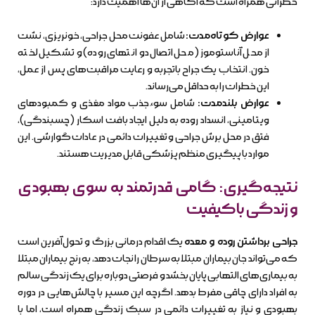
خطراتی همراه است که آگاهی از آن‌ها اهمیت دارد:
عوارض کوتاه‌مدت:
شامل عفونت محل جراحی، خونریزی، نشت
از محل آناستوموز (محل اتصال دو انتهای روده) و تشکیل لخته
خون. انتخاب یک جراح باتجربه و رعایت مراقبت‌های پس از عمل،
این خطرات را به حداقل می‌رساند.
عوارض بلندمدت:
شامل سوءجذب مواد مغذی و کمبودهای
ویتامینی، انسداد روده به دلیل ایجاد بافت اسکار (چسبندگی)،
فتق در محل برش جراحی و تغییرات دائمی در عادات گوارشی. این
موارد با پیگیری منظم پزشکی قابل مدیریت هستند.
نتیجه‌گیری: گامی قدرتمند به سوی بهبودی
و زندگی باکیفیت
جراحی برداشتن روده و معده
یک اقدام درمانی بزرگ و تحول‌آفرین است
که می‌تواند جان بیماران مبتلا به سرطان را نجات دهد، به رنج بیماران مبتلا
به بیماری‌های التهابی پایان بخشد و فرصتی دوباره برای یک زندگی سالم
به افراد دارای چاقی مفرط بدهد. اگرچه این مسیر با چالش‌هایی در دوره
بهبودی و نیاز به تغییرات دائمی در سبک زندگی همراه است، اما با