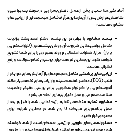
آمادگی مناسب پیش از عمل، نقش بسزایی در موفقیت جراحی و
کاهش عوارض پس از آن دارد. این فرآیند شامل مجموعه‌ای از ارزیابی‌ها و
مشاوره‌هاست:
جلسه مشاوره با جراح:
در این جلسه، دکتر احمد یکتا جزئیات
کامل جراحی، دلایل ضرورت آن، روش پیشنهادی (لاپاراسکوپی
یا باز)، مزایا، خطرات احتمالی و روند بهبودی را برای شما تشریح
خواهد کرد. این بهترین فرصت برای پرسیدن تمام سوالات و رفع
نگرانی‌هاست.
ارزیابی‌های پزشکی کامل:
مجموعه‌ای از آزمایش‌های خون، نوار
قلب (ECG)، عکس قفسه سینه و ارزیابی‌های تخصصی‌تر مانند
آندوسکوپی یا کولونوسکوپی برای بررسی دقیق وضعیت
سلامت عمومی و محل دقیق بیماری انجام می‌شود.
مشاوره تغذیه:
متخصص تغذیه، رژیم غذایی شما را قبل و بعد از
عمل برنامه‌ریزی می‌کند تا بدن شما در بهترین شرایط برای
بهبودی قرار گیرد.
دستورالعمل‌های دارویی و رژیمی:
ممکن است از شما خواسته
شود مصرف برخی داروها مانند رقیق‌کننده‌های خون را چند روز