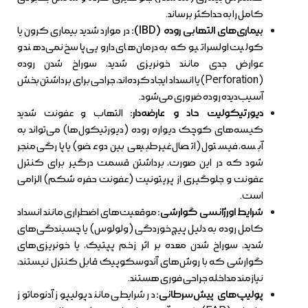
کامل را به حداکثر برساند.
بیماری‌های التهابی روده (IBD):
در موارد شدید بیماری کرون یا
کولیت اولسراتیو که به درمان‌های دارویی پاسخ نمی‌دهند و
عوارض جدی مانند خونریزی شدید، سوراخ شدن روده
(Perforation) یا انسداد ایجاد کرده‌اند، جراحی برای برداشتن بخش
آسیب‌دیده روده ضروری می‌شود.
دیورتیکولیت حاد و عارضه‌دار:
التهاب و عفونت شدید
کیسه‌های کوچک دیواره روده (دیورتیکول‌ها) می‌تواند به
آبسه، فیستول (اتصال غیرطبیعی بین دو عضو) یا پارگی منجر
شود که در این صورت، برداشتن قسمت درگیر برای کنترل
عفونت و جلوگیری از پریتونیت (عفونت حفره شکم) الزامی
است.
شرایط اورژانسی گوارشی:
موقعیت‌های اضطراری مانند انسداد
کامل روده به دلیل پیچ‌خوردگی (ولولوس) یا چسبندگی‌های
شدید، سوراخ شدن معده بر اثر زخم پپتیک، یا خونریزی‌های
گوارشی که با روش‌های آندوسکوپیک قابل کنترل نیستند،
نیازمند مداخله جراحی فوری هستند.
پولیپ‌های پیش‌سرطانی:
در شرایطی مانند پولیپوز آدنوماتوز