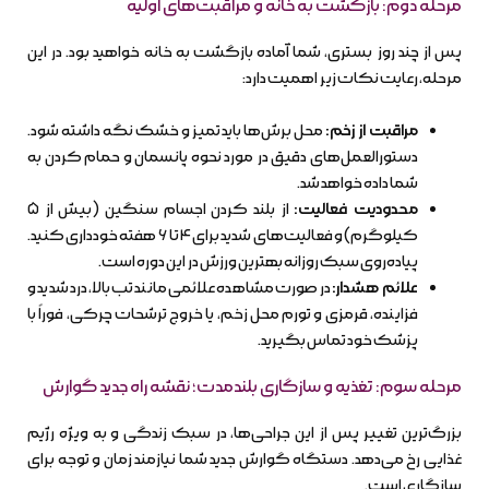
مرحله دوم: بازگشت به خانه و مراقبت‌های اولیه
پس از چند روز بستری، شما آماده بازگشت به خانه خواهید بود. در این
مرحله، رعایت نکات زیر اهمیت دارد:
مراقبت از زخم:
محل برش‌ها باید تمیز و خشک نگه داشته شود.
دستورالعمل‌های دقیق در مورد نحوه پانسمان و حمام کردن به
شما داده خواهد شد.
محدودیت فعالیت:
از بلند کردن اجسام سنگین (بیش از ۵
کیلوگرم) و فعالیت‌های شدید برای ۴ تا ۶ هفته خودداری کنید.
پیاده‌روی سبک روزانه بهترین ورزش در این دوره است.
علائم هشدار:
در صورت مشاهده علائمی مانند تب بالا، درد شدید و
فزاینده، قرمزی و تورم محل زخم، یا خروج ترشحات چرکی، فوراً با
پزشک خود تماس بگیرید.
مرحله سوم: تغذیه و سازگاری بلندمدت؛ نقشه راه جدید گوارش
بزرگ‌ترین تغییر پس از این جراحی‌ها، در سبک زندگی و به ویژه رژیم
غذایی رخ می‌دهد. دستگاه گوارش جدید شما نیازمند زمان و توجه برای
سازگاری است.