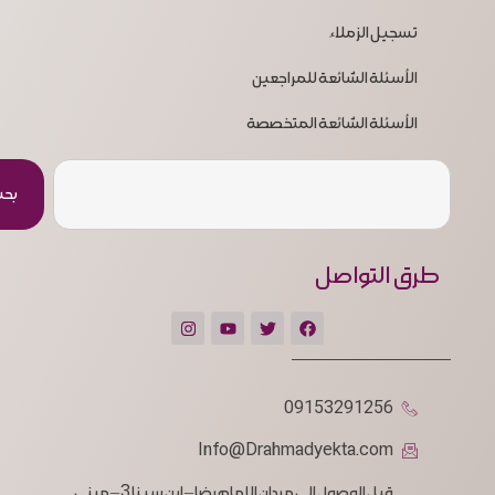
تسجيل الزملاء
الأسئلة الشائعة للمراجعين
الأسئلة الشائعة المتخصصة
بح
طرق التواصل
09153291256
Info@Drahmadyekta.com
قبل الوصول إلى ميدان الإمام رضا – ابن سينا 3 – مبنى