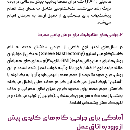
فامیلی (FAP) که در آن صدها پولیپ پیش‌سرطانی در روده
بزرگ رشد می‌کنند، کولکتومی کامل به عنوان یک اقدام
پیشگیرانه برای جلوگیری از تبدیل آن‌ها به سرطان انجام
می‌شود.
۲. جراحی‌های متابولیک برای درمان چاقی مفرط
در سال‌های اخیر، نوع خاصی از جراحی برداشتن معده به نام
گاسترکتومی اسلیو (Sleeve Gastrectomy)
به یکی از مؤثرترین
روش‌ها برای درمان چاقی مفرط (BMI بالای ۴۰) و بیماری‌های همراه آن
مانند دیابت نوع ۲، فشار خون بالا و آپنه خواب تبدیل شده است. در این
روش، جراح حدود ۸۰ درصد از حجم معده را برمی‌دارد و آن را به یک لوله یا
“آستین” باریک تبدیل می‌کند. این کار دو هدف اصلی را دنبال می‌کند:
کاهش حجم معده برای محدود کردن میزان غذای مصرفی، و حذف
بخشی از معده که هورمون گرسنگی (گرلین) را تولید می‌کند و در
نتیجه کاهش چشمگیر اشتها.
آمادگی برای جراحی: گام‌های کلیدی پیش
از ورود به اتاق عمل