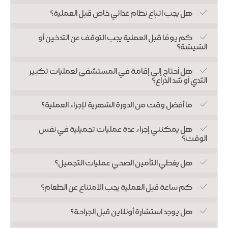
والمحترف في العيادة.
هل يجب اتباع نظام غذائي خاص قبل العملية؟
رضا پورحسینی
منذ اللحظة التي دخلت فيها العيادة وحتى يوم العملية وفترة
كم يومًا قبل العملية يجب التوقف عن التدخين أو
العملية السطحية لإزالة التثدي (جينكوماستي)
التعافي، شعرت بالهدوء والثقة التامة. قام الدكتور يكتا
الشيشة؟
بإجراء العملية بدقة فائقة، وتلاشى التورم والكدمات بسرعة
كبيرة. الآن أصبحت نظرتي أوسع وأكثر حيوية. أنا راضٍ جداً
هل أحتاج إلى إقامة في المستشفى لعمليات تكبير
الثدي أو شد الذراع؟
وأنصح بها بالتأكيد.
ما أفضل وقت من الدورة الشهرية لإجراء العملية؟
نسترن محمودی
جئت من مدينة شيراز إلى مشهد لإجراء عملية ليبومايتيك،
جراحة الجفون (بلفاروپلاستي)
هل يمكنني إجراء عدة عمليات تجميلية في نفس
وكنت قلقة جدًا. لكن فريق الدعم في العيادة كان معي في
الوقت؟
كل شيء، من حجز الفندق وتنسيق الفحوصات إلى يوم
العملية وخروجي من المستشفى. بعد العملية، ساعدتني
هل يغطي التأمين الصحي عمليات التجميل؟
الممرضة الخاصة في الفندق كثيرًا. وكانت النتيجة بالضبط
كما كنت أريد.
كم ساعة قبل العملية يجب الامتناع عن الطعام؟
کامران سلیمانی
هل يوجد استشارة أونلاين قبل الجراحة؟
كنت أبحث كثيرًا عن مركز يقدم خدمات تجميلية وفي نفس
ليبومايتيك البطن والخصر
الوقت أكون غير وحيدة بعد العملية. لم يقم الدكتور يكتا