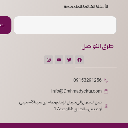
الأسئلة الشائعة المتخصصة
بح
طرق التواصل
09153291256
Info@Drahmadyekta.com
قبل الوصول إلى ميدان الإمام رضا – ابن سينا 3 – مبنى
أودينس – الطابق 5، الوحدة 17