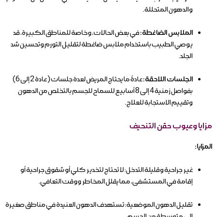
والدهون المتحللة.
الملابس الضاغطة:
في بعض الحالات، وخاصة للمناطق الكبيرة، قد
يوصي الطبيب باستخدام ملابس ضاغطة لتقليل التورم وتحسين شد
الجلد.
الجلسات اللاحقة:
عادةً ما يحتاج المريض لعدة جلسات (عادة 2 إلى 6)
بفواصل زمنية 4 إلى 8 أسابيع للسماح للجسم بالتخلص من الدهون
وتقييم الاستجابة للعلاج.
مزايا وعيوب حقن التنحيف
المزايا:
غير جراحية وقليلة التدخل: لا تحتاج لتخدير كلي أو شقوق جراحية أو
إقامة في المستشفى، مما يقلل المخاطر ووقت التعافي.
تقليل الدهون الموضعية: تستهدف الدهون العنيدة في مناطق صغيرة
إلى متوسطة من الجسم.