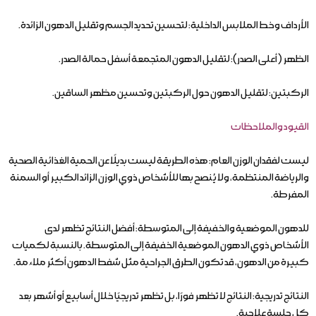
الأرداف وخط الملابس الداخلية: لتحسين تحديد الجسم وتقليل الدهون الزائدة.
الظهر (أعلى الصدر): لتقليل الدهون المتجمعة أسفل حمالة الصدر.
الركبتين: لتقليل الدهون حول الركبتين وتحسين مظهر الساقين.
القيود والملاحظات
ليست لفقدان الوزن العام: هذه الطريقة ليست بديلًا عن الحمية الغذائية الصحية
والرياضة المنتظمة، ولا يُنصح بها للأشخاص ذوي الوزن الزائد الكبير أو السمنة
المفرطة.
للدهون الموضعية والخفيفة إلى المتوسطة: أفضل النتائج تظهر لدى
الأشخاص ذوي الدهون الموضعية الخفيفة إلى المتوسطة. بالنسبة لكميات
كبيرة من الدهون، قد تكون الطرق الجراحية مثل شفط الدهون أكثر ملاءمة.
النتائج تدريجية: النتائج لا تظهر فورًا، بل تظهر تدريجيًا خلال أسابيع أو أشهر بعد
كل جلسة علاجية.