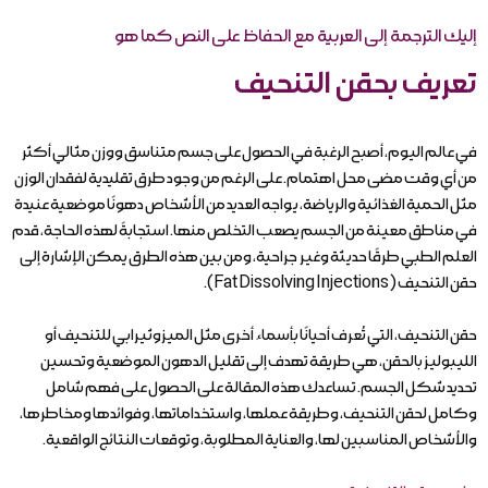
إليك الترجمة إلى العربية مع الحفاظ على النص كما هو
تعريف بحقن التنحيف
في عالم اليوم، أصبح الرغبة في الحصول على جسم متناسق ووزن مثالي أكثر
من أي وقت مضى محل اهتمام. على الرغم من وجود طرق تقليدية لفقدان الوزن
مثل الحمية الغذائية والرياضة، يواجه العديد من الأشخاص دهونًا موضعية عنيدة
في مناطق معينة من الجسم يصعب التخلص منها. استجابةً لهذه الحاجة، قدم
العلم الطبي طرقًا حديثة وغير جراحية، ومن بين هذه الطرق يمكن الإشارة إلى
حقن التنحيف (Fat Dissolving Injections).
حقن التنحيف، التي تُعرف أحيانًا بأسماء أخرى مثل الميزوثيرابي للتنحيف أو
الليبوليز بالحقن، هي طريقة تهدف إلى تقليل الدهون الموضعية وتحسين
تحديد شكل الجسم. تساعدك هذه المقالة على الحصول على فهم شامل
وكامل لحقن التنحيف، وطريقة عملها، واستخداماتها، وفوائدها ومخاطرها،
والأشخاص المناسبين لها، والعناية المطلوبة، وتوقعات النتائج الواقعية.