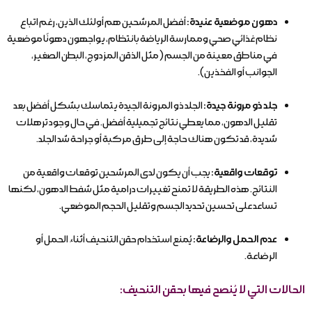
دهون موضعية عنيدة:
أفضل المرشحين هم أولئك الذين، رغم اتباع
نظام غذائي صحي وممارسة الرياضة بانتظام، يواجهون دهونًا موضعية
في مناطق معينة من الجسم (مثل الذقن المزدوج، البطن الصغير،
الجوانب أو الفخذين).
جلد ذو مرونة جيدة:
الجلد ذو المرونة الجيدة يتماسك بشكل أفضل بعد
تقليل الدهون، مما يعطي نتائج تجميلية أفضل. في حال وجود ترهلات
شديدة، قد تكون هناك حاجة إلى طرق مركبة أو جراحة شد الجلد.
توقعات واقعية:
يجب أن يكون لدى المرشحين توقعات واقعية من
النتائج. هذه الطريقة لا تمنح تغييرات درامية مثل شفط الدهون، لكنها
تساعد على تحسين تحديد الجسم وتقليل الحجم الموضعي.
عدم الحمل والرضاعة:
يُمنع استخدام حقن التنحيف أثناء الحمل أو
الرضاعة.
الحالات التي لا يُنصح فيها بحقن التنحيف: