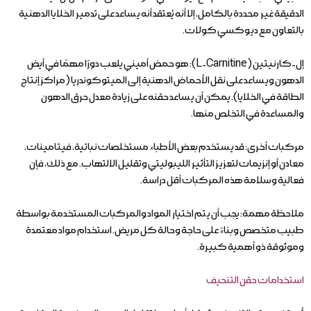
الدقيقة غير محددة بالكامل، إلا أنه يُعتقد أنه يساعد على تدمير الخلايا الدهنية
بالتعاون مع ديوكسي كولات.
إل-كارنيتين (L-Carnitine): هو حمض أميني يلعب دورًا مهمًا في أيض
الدهون ويساعد على نقل الأحماض الدهنية إلى الميتوكوندريا (مراكز إنتاج
الطاقة في الخلايا). يمكن أن يساعد حقنه على زيادة معدل حرق الدهون
والمساعدة في التخلص منها.
مركبات أخرى: قد يستخدم بعض الأطباء مستخلصات نباتية، فيتامينات،
معادن أو إنزيمات لتعزيز التأثير الليبوليتي وتقليل الالتهاب. مع ذلك، فإن
فعالية وسلامة هذه المركبات أقل دراسة.
ملاحظة مهمة: يجب أن يتم اختيار المواد والمركبات المستخدمة بواسطة
طبيب متخصص وبناءً على حاجة وحالة كل مريض. استخدام مواد معتمدة
وموثوقة ذو أهمية كبيرة.
استخدامات حقن التنحيف