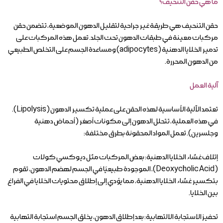
ما هي حقن التنحيف؟
حقن التنحيف هي طريقة غير جراحية لتقليل الدهون الموضعية، تتضمن حقن
مركبات معينة في طبقات الدهون تحت الجلد. تعمل هذه المركبات على
تدمير الخلايا الدهنية (adipocytes) ومساعدة الجسم على التخلص الطبيعي
من الدهون المحررة.
آلية العمل
تعتمد الآلية الأساسية لهذه الحقن على عملية تكسير الدهون (Lipolysis).
في هذه العملية، تتحلل الدهون إلى مكونات أصغر (أحماض دهنية
وجلسرين). تعمل المواد المحقونة بطرق مختلفة:
إتلاف غشاء الخلايا الدهنية: بعض المركبات مثل ديوكسي كولات
(Deoxycholic Acid)، الموجودة طبيعيًا في الجسم لهضم الدهون، تقوم
بتكسير غشاء الخلايا الدهنية، مما يؤدي إلى إطلاق محتويات الخلايا في الفراغ
بين الخلايا.
تحفيز الاستجابة الالتهابية: بعد إطلاق الدهون، يخلق الجسم استجابة التهابية