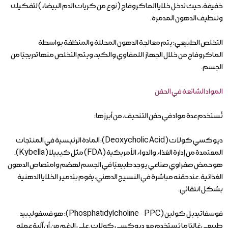
خفيفة، حيث تدخل خلايا الماكروفاج (نوع من كريات الدم البيضاء) لتفكيك
وتنظيف الدهون المدمرة.
التخلص الطبيعي: يتم معالجة الدهون المحللة والمنظفة بواسطة
الماكروفاج من خلال الجهاز اللمفاوي والكبد، ويتم التخلص منها تدريجيًا من
الجسم.
المواد الشائعة في الحقن
تُستخدم عدة مواد في حقن التنحيف، من أبرزها:
ديوكسي كولات (Deoxycholic Acid): المادة الرئيسية في المنتجات
المعتمدة من إدارة الغذاء والدواء الأمريكية (FDA) مثل كيبيلا (Kybella).
هو حمض صفراوي صناعي يوجد طبيعيًا في الجسم لهضم وامتصاص الدهون
الغذائية. عند حقنه مباشرة في النسيج الدهني، يقوم بتدمير الخلايا الدهنية
بشكل انتقائي.
فوسفاتيديل كولين (Phosphatidylcholine – PPC): هو فسفوليبيد
طبيعي غالبًا ما يُستخدم مع ديوكسي كولات. على الرغم من أن آلية عمله