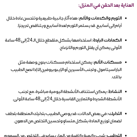
العناية بعد الحقن في المنزل:
التورم والكدمات والألم:
هذه آثار جانبية طبيعية وتتحسن عادة خلال
أيام إلى أسابيع. قد يستمر التورم لعدة أسابيع ويتناقص تدريجيًا.
الكمادات الباردة:
استخدامها بشكل متقطع خلال الـ 24 إلى 48 ساعة
الأولى يمكن أن يقلل التورم والانزعاج.
مسكنات الألم:
يمكن استخدام مسكنات بدون وصفة مثل
الباراسيتامول، وتجنب الأسبرين أو الإيبوبروفين إلا إذا نصح الطبيب
بذلك.
النشاط:
يمكن استئناف الأنشطة اليومية مباشرة، مع تجنب
الأنشطة الشديدة والتمارين القاسية خلال 24 إلى 48 ساعة الأولى.
التدليك:
في بعض الحالات، قد يوصي الطبيب بتدليك المنطقة بلطف
لضمان توزيع المادة بشكل متساوٍ وتحسين التخلص من الدهون.
الترطيب:
شرب كمية كافية من الماء يساعد في التخلص من السموم