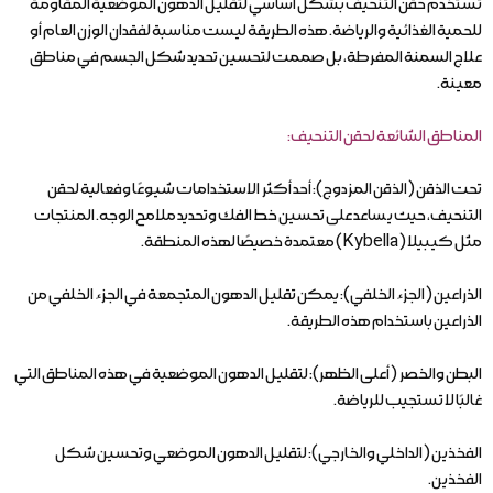
تُستخدم حقن التنحيف بشكل أساسي لتقليل الدهون الموضعية المقاومة
للحمية الغذائية والرياضة. هذه الطريقة ليست مناسبة لفقدان الوزن العام أو
علاج السمنة المفرطة، بل صممت لتحسين تحديد شكل الجسم في مناطق
معينة.
المناطق الشائعة لحقن التنحيف:
تحت الذقن (الذقن المزدوج): أحد أكثر الاستخدامات شيوعًا وفعالية لحقن
التنحيف، حيث يساعد على تحسين خط الفك وتحديد ملامح الوجه. المنتجات
مثل كيبيلا (Kybella) معتمدة خصيصًا لهذه المنطقة.
الذراعين (الجزء الخلفي): يمكن تقليل الدهون المتجمعة في الجزء الخلفي من
الذراعين باستخدام هذه الطريقة.
البطن والخصر (أعلى الظهر): لتقليل الدهون الموضعية في هذه المناطق التي
غالبًا لا تستجيب للرياضة.
الفخذين (الداخلي والخارجي): لتقليل الدهون الموضعي وتحسين شكل
الفخذين.