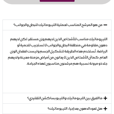
من هو المرشح المناسب لعملية الليبوماتيك للبطن والجوانب؟
الليپوماتيك مناسب للأشخاص الذين لديهم وزن مستقر، لكن لديهم
دهون مقاومة في منطقة البطن والجوانب لا تستجيب للحمية أو
الرياضة. تُستخدم هذه الطريقة لتشكيل الجسم وليست لفقدان الوزن
العام. كما أن الأشخاص الذين لا يعانون من أمراض مزمنة معينة ولديهم
جلد ذو مرونة نسبية هم مرشحون مناسبون لهذه الجراحة.
ما الفرق بين الليبوماتيك والليبوبساكشن التقليدي؟
هل تعود الدهون بعد إجراء الليبوماتيك؟