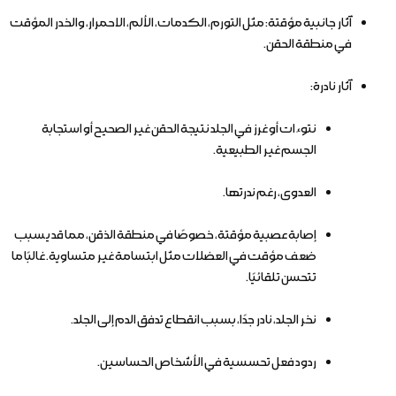
آثار جانبية مؤقتة: مثل التورم، الكدمات، الألم، الاحمرار، والخدر المؤقت
في منطقة الحقن.
آثار نادرة:
نتوءات أو غرز في الجلد نتيجة الحقن غير الصحيح أو استجابة
الجسم غير الطبيعية.
العدوى، رغم ندرتها.
إصابة عصبية مؤقتة، خصوصًا في منطقة الذقن، مما قد يسبب
ضعف مؤقت في العضلات مثل ابتسامة غير متساوية. غالبًا ما
تتحسن تلقائيًا.
نخر الجلد، نادر جدًا، بسبب انقطاع تدفق الدم إلى الجلد.
ردود فعل تحسسية في الأشخاص الحساسين.