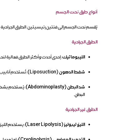
أنواع طرق نحت الجسم
يُقسم نحت الجسم إلى فئتين رئيسيتين: الطرق الجراحية والط
الطرق الجراحية
الليبوماتيك
: إحدى أحدث وأكثر الطرق فعالية لنح
شفط الدهون
(Liposuction)
: تُستخدم أنابي
شد البطن (Abdominoplasty)
: يُستخدم بشكل 
البطن.
الطرق غير الجراحية
الليزر ليبوليز (Laser Lipolysis)
: يستخدم الليز
التجميد الموضعي (Cryolipolysis)
: تعتمد على