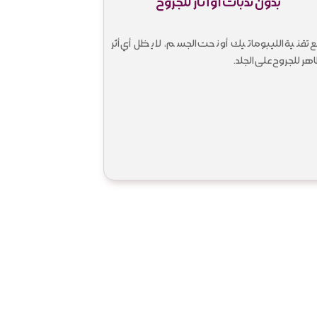
بدون ندبات أو آثار للجروح
 تقنية الليبوماتيك أو نحت الجسم، لا يظل أي أثر
هر للجروح على الجلد.