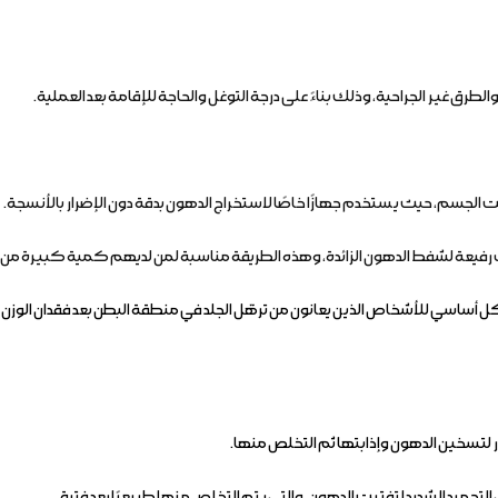
رق غير الجراحية، وذلك بناءً على درجة التوغل والحاجة للإقامة بعد العملية.
ت الجسم، حيث يستخدم جهازًا خاصًا لاستخراج الدهون بدقة دون الإضرار بالأنسجة.
ب رفيعة لشفط الدهون الزائدة، وهذه الطريقة مناسبة لمن لديهم كمية كبيرة من 
أساسي للأشخاص الذين يعانون من ترهّل الجلد في منطقة البطن بعد فقدان الوزن الك
ر لتسخين الدهون وإذابتها ثم التخلص منها.
 التجميد الشديد لتفتيت الدهون، والتي يتم التخلص منها طبيعيًا بعد فترة.