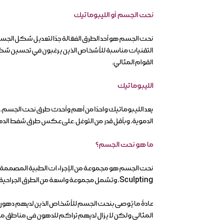
نحت الجسم أو الليبوماتيك
نحت الجسم هو أحد الطرق الفعّالة جدًا لتعديل شكل الجسم
التقنيات مناسبة للأشخاص الذين يرغبون في تحسين شكل 
القوام المثالي.
الليبوماتيك
يعد الليبوماتيك واحدًا من أهم وأحدث طرق نحت الجسم، حيث 
الدموية، وبأقل قدر من التوغل. على عكس طرق شفط الدهون 
ما هو نحت الجسم؟
نحت الجسم هو مجموعة من الإجراءات الطبية المصممة لإز
Sculpting
، وتشمل مجموعة واسعة من الطرق الجراحية و
عادةً ما يُوصى بنحت الجسم للأشخاص الذين لديهم ده
المثالي ولكن لا يزال لديهم تراكم للدهون في مناطق مثل ا