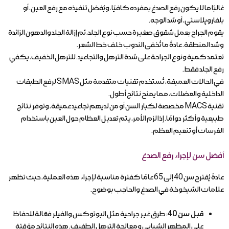
غالبًا ما لا يكون رفع الصدغ بمفرده كافيًا، ويُفضل تنفيذه مع رفع العين، أو
بلفاروپلاستي، أو شد الوجه.
يقوم الجراح بعمل شقوق صغيرة حسب نوع الجلد، ثم إزالة الجلد والدهون الزائدة
وشد المنطقة. عادةً ما تُخفى الندوب خلف خط الشعر.
تعتمد كمية ونوع الجراحة على شدة الترهل والتجاعيد. للترهل الخفيف، يكفي
رفع الجلد فقط.
في الحالات العميقة، تُستخدم تقنيات متقدمة مثل SMAS لرفع الطبقات
الداخلية والعضلات، مما يمنح نتائج أطول.
تقنية MACS مخصصة لكبار السن أو من لديهم تجاعيد عميقة، وتوفر نتائج
طبيعية وأكثر دوامًا. إذا لزم الأمر، يتم تعديل العظام حول العين باستخدام
الغرسات أو تنعيم العظم.
أفضل سن لإجراء رفع الصدغ
عادةً يُقترح سن 40 إلى 65 عامًا كفترة مناسبة لإجراء هذه العملية، حيث تظهر
علامات الشيخوخة في الصدغ والحاجب بوضوح.
قبل سن 40
: طرق غير جراحية مثل البوتوكس والفيلر فعّالة للحفاظ
على المظهر الشبابي ومعالجة الترهل الطفيف. هذه النتائج مؤقتة