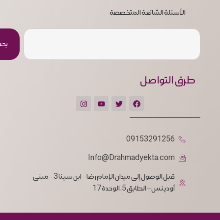
الأسئلة الشائعة المتخصصة
بح
طرق التواصل
09153291256
Info@Drahmadyekta.com
قبل الوصول إلى ميدان الإمام رضا – ابن سينا 3 – مبنى
أودينس – الطابق 5، الوحدة 17