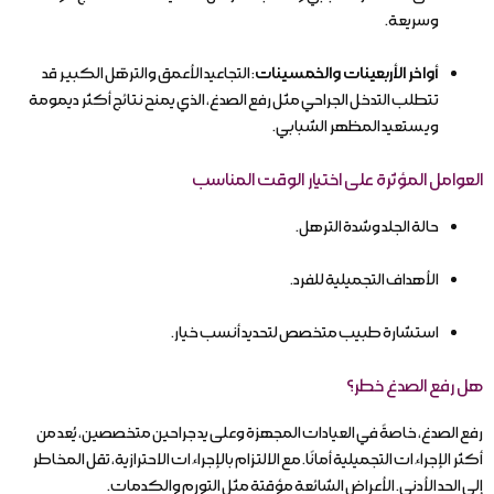
وسريعة.
أواخر الأربعينات والخمسينات
: التجاعيد الأعمق والترهّل الكبير قد
تتطلب التدخل الجراحي مثل رفع الصدغ، الذي يمنح نتائج أكثر ديمومة
ويستعيد المظهر الشبابي.
العوامل المؤثرة على اختيار الوقت المناسب
حالة الجلد وشدة الترهل.
الأهداف التجميلية للفرد.
استشارة طبيب متخصص لتحديد أنسب خيار.
هل رفع الصدغ خطر؟
رفع الصدغ، خاصةً في العيادات المجهزة وعلى يد جراحين متخصصين، يُعد من
أكثر الإجراءات التجميلية أمانًا. مع الالتزام بالإجراءات الاحترازية، تقل المخاطر
إلى الحد الأدنى. الأعراض الشائعة مؤقتة مثل التورم والكدمات.