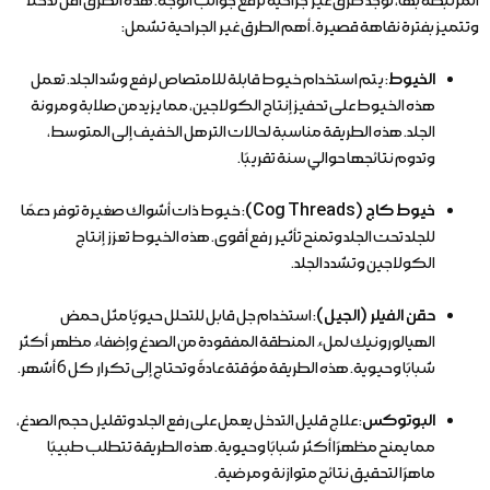
المرتبطة بها، توجد طرق غير جراحية لرفع جوانب الوجه. هذه الطرق أقل تدخلاً
وتتميز بفترة نقاهة قصيرة. أهم الطرق غير الجراحية تشمل:
الخيوط
: يتم استخدام خيوط قابلة للامتصاص لرفع وشد الجلد. تعمل
هذه الخيوط على تحفيز إنتاج الكولاجين، مما يزيد من صلابة ومرونة
الجلد. هذه الطريقة مناسبة لحالات الترهل الخفيف إلى المتوسط،
وتدوم نتائجها حوالي سنة تقريبًا.
خيوط كاج (Cog Threads)
: خيوط ذات أشواك صغيرة توفر دعمًا
للجلد تحت الجلد وتمنح تأثير رفع أقوى. هذه الخيوط تعزز إنتاج
الكولاجين وتشدد الجلد.
حقن الفيلر (الجيل)
: استخدام جل قابل للتحلل حيويًا مثل حمض
الهيالورونيك لملء المنطقة المفقودة من الصدغ وإضفاء مظهر أكثر
شبابًا وحيوية. هذه الطريقة مؤقتة عادةً وتحتاج إلى تكرار كل 6 أشهر.
البوتوكس
: علاج قليل التدخل يعمل على رفع الجلد وتقليل حجم الصدغ،
مما يمنح مظهرًا أكثر شبابًا وحيوية. هذه الطريقة تتطلب طبيبًا
ماهرًا لتحقيق نتائج متوازنة ومرضية.