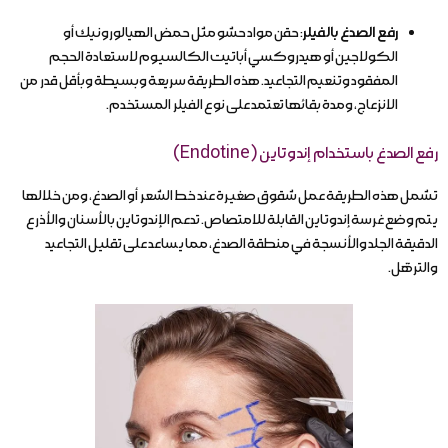
رفع الصدغ بالفيلر
: حقن مواد حشو مثل حمض الهيالورونيك أو
الكولاجين أو هيدروكسي أباتيت الكالسيوم لاستعادة الحجم
المفقود وتنعيم التجاعيد. هذه الطريقة سريعة وبسيطة وبأقل قدر من
الانزعاج، ومدة بقائها تعتمد على نوع الفيلر المستخدم.
رفع الصدغ باستخدام إندوتاين (Endotine)
تشمل هذه الطريقة عمل شقوق صغيرة عند خط الشعر أو الصدغ، ومن خلالها
يتم وضع غرسة إندوتاين القابلة للامتصاص. تدعم الإندوتاين بالأسنان والأذرع
الدقيقة الجلد والأنسجة في منطقة الصدغ، مما يساعد على تقليل التجاعيد
والترهّل.