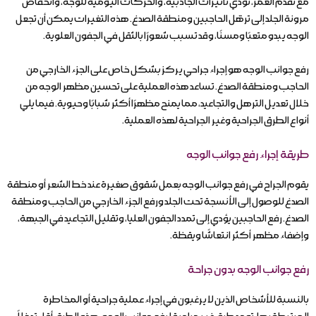
مع تقدم العمر، تؤدي تأثيرات الجاذبية، والحركات اليومية للوجه، وانخفاض
مرونة الجلد إلى ترهّل الحاجبين ومنطقة الصدغ. هذه التغيرات يمكن أن تجعل
الوجه يبدو متعبًا ومسنًا، وقد تسبب شعورًا بالثقل في الجفون العلوية.
رفع جوانب الوجه هو إجراء جراحي يركز بشكل خاص على الجزء الخارجي من
الحاجب ومنطقة الصدغ. تساعد هذه العملية على تحسين مظهر الوجه من
خلال تعديل الترهل والتجاعيد، مما يمنح مظهرًا أكثر شبابًا وحيوية. فيما يلي
أنواع الطرق الجراحية وغير الجراحية لهذه العملية.
طريقة إجراء رفع جوانب الوجه
يقوم الجراح في رفع جوانب الوجه بعمل شقوق صغيرة عند خط الشعر أو منطقة
الصدغ للوصول إلى الأنسجة تحت الجلد ورفع الجزء الخارجي من الحاجب ومنطقة
الصدغ. رفع الحاجبين يؤدي إلى تمدد الجفون العليا، وتقليل التجاعيد في الجبهة،
وإضفاء مظهر أكثر انتعاشًا ويقظة.
رفع جوانب الوجه بدون جراحة
بالنسبة للأشخاص الذين لا يرغبون في إجراء عملية جراحية أو المخاطرة