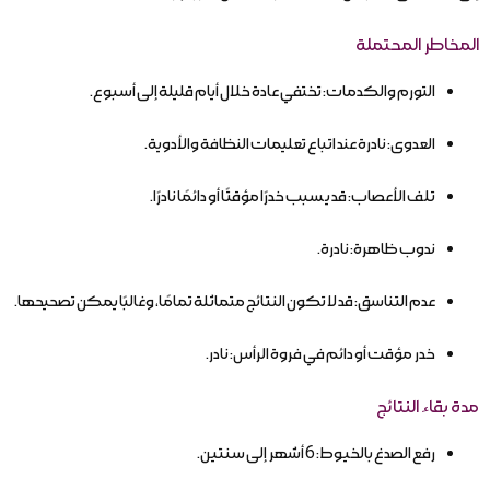
المخاطر المحتملة
التورم والكدمات: تختفي عادة خلال أيام قليلة إلى أسبوع.
العدوى: نادرة عند اتباع تعليمات النظافة والأدوية.
تلف الأعصاب: قد يسبب خدرًا مؤقتًا أو دائمًا نادرًا.
ندوب ظاهرة: نادرة.
عدم التناسق: قد لا تكون النتائج متماثلة تمامًا، وغالبًا يمكن تصحيحها.
خدر مؤقت أو دائم في فروة الرأس: نادر.
مدة بقاء النتائج
رفع الصدغ بالخيوط: 6 أشهر إلى سنتين.