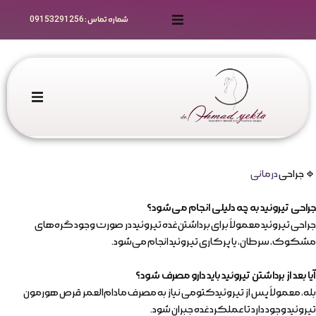
شماره تماس : 09153291256
رزرو نوبت
راهنمای رزرو
مقالات
خانه
گالری ویدیو
خدمات جراحی
🔹 جراحی
درمانی
سوالات متداول زیباجویان
نوبت دهی
جراحی تیروئید به چه دلیلی انجام می‌شود؟
جراحی تیروئید معمولاً برای برداشتن غده تیروئید در صورت وجود گره‌های
مقالات علمی و تخصصی
مشکوک، سرطان، یا پرکاری تیروئید انجام می‌شود.
مراقبت های قبل و بعد عمل
آیا بعد از برداشتن تیروئید باید دارو مصرف شود؟
سوالات متداول تخصصی
ثبت‌نام همکاران
بله، معمولاً پس از تیروئیدکتومی نیاز به مصرف مادام‌العمر قرص هورمون
تیروئید وجود دارد تا عملکرد غده جبران شود.