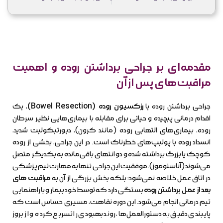
مقدمه‌ای بر جراحی برداشتن روده و اهمیت
مراقبت‌های پس از آن
جراحی برداشتن روده یا
رزکسیون روده (Bowel Resection)
، یک
اقدام درمانی پیچیده و حیاتی برای مقابله با بیماری‌هایی نظیر سرطان
روده، بیماری‌های التهابی روده (مانند کرون)، دیورتیکولیت شدید،
انسداد روده یا پولیپ‌های خطرناک است. در این جراحی، بخشی از روده
کوچک یا بزرگ برداشته شده و دو انتهای باقی‌مانده به یکدیگر متصل
می‌شوند (آناستوموز). موفقیت این جراحی تنها به مهارت تیم پزشکی
در اتاق عمل خلاصه نمی‌شود؛ بلکه بخش بزرگی از آن به
مراقبت های
بعد از عمل برداشتن روده
بستگی دارد که توسط خود بیمار و با راهنمایی
تیم درمانی انجام می‌شود. این دوره نقاهت، مسیری حساس است که
پایبندی دقیق به دستورالعمل‌ها، روند بهبودی را تسریع کرده و از بروز