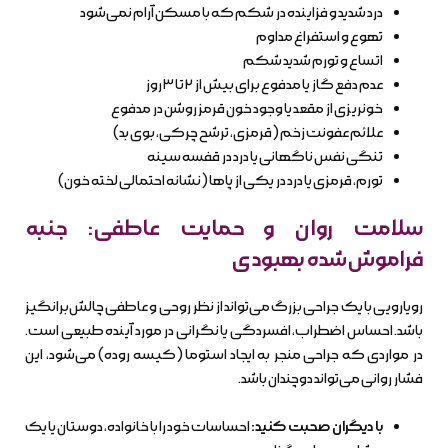
درد شدید و فزاینده در شکم که با مسکن آرام نمی‌شود
تهوع و استفراغ مداوم
اتساع و تورم شدید شکم
عدم دفع گاز یا مدفوع برای بیش از ۲ تا ۳ روز
خونریزی از مقعد یا وجود خون قرمز روشن در مدفوع
علائم عفونت زخم (قرمزی، ترشح چرکی، بوی بد)
تنگی نفس ناگهانی یا درد در قفسه سینه
تورم، قرمزی یا درد در یکی از پاها (نشانه احتمالی لخته خون)
سلامت روان و حمایت عاطفی: جنبه
فراموش‌شده بهبودی
رویارویی با یک جراحی بزرگ می‌تواند از نظر روحی و عاطفی چالش‌برانگیز
باشد. احساس اضطراب، افسردگی یا نگرانی در مورد آینده طبیعی است.
در مواردی که جراحی منجر به ایجاد استوما (کیسه روده) می‌شود، این
فشار روانی می‌تواند دوچندان باشد.
با دیگران صحبت کنید:
احساسات خود را با خانواده، دوستان یا یک