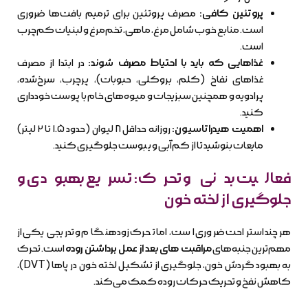
پروتئین کافی:
مصرف پروتئین برای ترمیم بافت‌ها ضروری
است. منابع خوب شامل مرغ، ماهی، تخم‌مرغ و لبنیات کم‌چرب
است.
غذاهایی که باید با احتیاط مصرف شوند:
در ابتدا از مصرف
غذاهای نفاخ (کلم، بروکلی، حبوبات)، پرچرب، سرخ‌شده،
پرادویه و همچنین سبزیجات و میوه‌های خام با پوست خودداری
کنید.
اهمیت هیدراتاسیون:
روزانه حداقل ۸ لیوان (حدود ۱.۵ تا ۲ لیتر)
مایعات بنوشید تا از کم‌آبی و یبوست جلوگیری کنید.
فعالیت بدنی و تحرک: تسریع بهبودی و
جلوگیری از لخته خون
هرچند استراحت ضروری است، اما تحرک زودهنگام و تدریجی یکی از
مهم‌ترین جنبه‌های
مراقبت های بعد از عمل برداشتن روده
است. تحرک
به بهبود گردش خون، جلوگیری از تشکیل لخته خون در پاها (DVT)،
کاهش نفخ و تحریک حرکات روده کمک می‌کند.