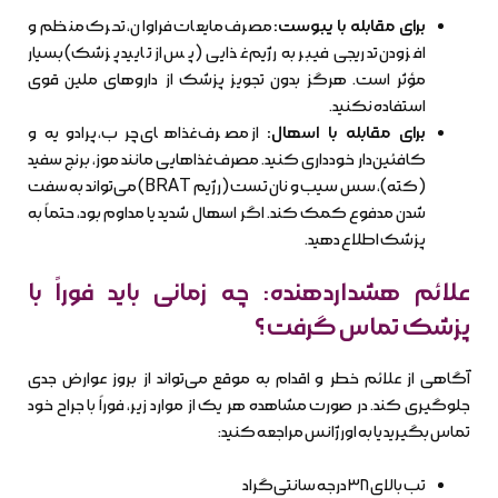
برای مقابله با یبوست:
مصرف مایعات فراوان، تحرک منظم و
افزودن تدریجی فیبر به رژیم غذایی (پس از تایید پزشک) بسیار
مؤثر است. هرگز بدون تجویز پزشک از داروهای ملین قوی
استفاده نکنید.
برای مقابله با اسهال:
از مصرف غذاهای چرب، پرادویه و
کافئین‌دار خودداری کنید. مصرف غذاهایی مانند موز، برنج سفید
(کته)، سس سیب و نان تست (رژیم BRAT) می‌تواند به سفت
شدن مدفوع کمک کند. اگر اسهال شدید یا مداوم بود، حتماً به
پزشک اطلاع دهید.
علائم هشداردهنده: چه زمانی باید فوراً با
پزشک تماس گرفت؟
آگاهی از علائم خطر و اقدام به موقع می‌تواند از بروز عوارض جدی
جلوگیری کند. در صورت مشاهده هر یک از موارد زیر، فوراً با جراح خود
تماس بگیرید یا به اورژانس مراجعه کنید:
تب بالای ۳۸ درجه سانتی‌گراد