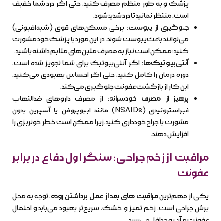
پزشک و به طور منظم مصرف کنید، حتی اگر درد شما خفیف
است. منتظر نمانید تا درد شدید شود.
جلوگیری از یبوست:
برخی مسکن‌های قوی (شبه‌افیونی)
می‌توانند باعث یبوست شوند. در این مورد با پزشک خود مشورت
کنید؛ ممکن است نیاز به مصرف ملین‌های ملایم داشته باشید.
آنتی‌بیوتیک‌ها:
اگر آنتی‌بیوتیک برای شما تجویز شده است،
دوره درمان را کامل کنید، حتی اگر احساس بهبودی می‌کنید.
این کار از بازگشت عفونت جلوگیری می‌کند.
پرهیز از مصرف خودسرانه:
از مصرف داروهای ضدالتهاب
غیراستروئیدی (NSAIDs) مانند ایبوپروفن یا آسپرین بدون
مشورت با جراح خودداری کنید، زیرا ممکن است خطر خونریزی را
افزایش دهند.
مراقبت از زخم جراحی: سنگر اول دفاع در برابر
عفونت
یکی از مهم‌ترین
مراقبت های بعد از عمل برداشتن روده
، توجه به محل
برش جراحی است. زخم تمیز و خشک، سریع‌تر بهبود می‌یابد و احتمال
عفونت در آن به حداقل می‌رسد.