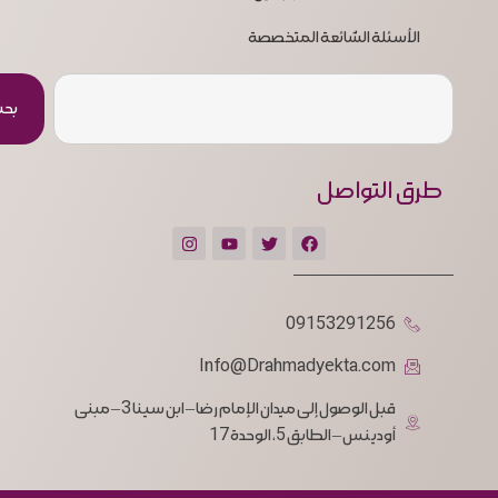
الأسئلة الشائعة المتخصصة
بح
طرق التواصل
09153291256
Info@Drahmadyekta.com
قبل الوصول إلى ميدان الإمام رضا – ابن سينا 3 – مبنى
أودينس – الطابق 5، الوحدة 17