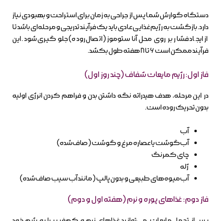
دستگاه گوارش شما پس از جراحی به زمان برای استراحت و بهبودی نیاز
دارد. بازگشت به رژیم غذایی عادی باید یک فرآیند تدریجی و مرحله‌ای باشد تا
از ایجاد فشار بر روی محل آناستوموز (اتصال روده) جلوگیری شود. این
فرآیند ممکن است ۶ تا ۸ هفته طول بکشد.
فاز اول: رژیم مایعات شفاف (چند روز اول)
در این مرحله، هدف هیدراته نگه داشتن بدن و فراهم کردن انرژی اولیه
بدون تحریک روده است.
آب
آب‌گوشت یا عصاره مرغ و گوشت (صاف‌شده)
چای کمرنگ
ژله
آب‌میوه‌های طبیعی و بدون پالپ (مانند آب سیب صاف‌شده)
فاز دوم: غذاهای پوره و نرم (هفته اول و دوم)
پس از تحمل مایعات، می‌توانید غذاهای نرم و کم‌فیبر را به رژیم خود