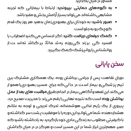
مشاور در میان بگذارید.
به گروه‌های حمایتی بپیوندید:
ارتباط با بیمارانی که تجربه
مشابهی داشته‌اند، می‌تواند بسیار آرامش‌بخش و مفید باشد.
صبور باشید:
به خودتان برای بهبودی زمان بدهید. هر روز یک قدم
کوچک رو به جلو است.
کمک حرفه‌ای دریافت کنید:
اگر احساس می‌کنید اضطراب یا
افسردگی بر زندگی روزمره شما تأثیر گذاشته است، از
روانشناس یا روانپزشک کمک بگیرید.
سخن پایانی
دوران نقاهت پس از جراحی برداشتن روده، یک همکاری مشترک بین
تیم پزشکی و بیمار است. در حالی که جراح، مسیر بهبودی را هموار
می‌کند، این تعهد و آگاهی بیمار در انجام دقیق
مراقبت های بعد از عمل
برداشتن روده
است که نتیجه نهایی را رقم می‌زند. با مدیریت صحیح درد،
پیروی از یک رژیم غذایی هوشمندانه، تحرک تدریجی و توجه به علائم
هشداردهنده، شما می‌توانید این دوره را با موفقیت پشت سر گذاشته و
با کیفیتی مطلوب به زندگی عادی خود بازگردید. به یاد داشته باشید که
صبر، مهم‌ترین ابزار شما در این مسیر است و هرگز در در میان گذاشتن