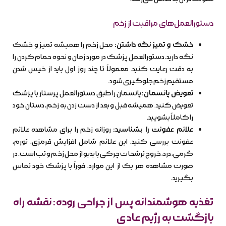
دستورالعمل‌های مراقبت از زخم
خشک و تمیز نگه داشتن:
محل زخم را همیشه تمیز و خشک
نگه دارید. دستورالعمل پزشک در مورد زمان و نحوه حمام کردن را
به دقت رعایت کنید. معمولاً تا چند روز اول باید از خیس شدن
مستقیم زخم جلوگیری شود.
تعویض پانسمان:
پانسمان را طبق دستورالعمل پرستار یا پزشک
تعویض کنید. همیشه قبل و بعد از دست زدن به زخم، دستان خود
را کاملاً بشویید.
علائم عفونت را بشناسید:
روزانه زخم را برای مشاهده علائم
عفونت بررسی کنید. این علائم شامل افزایش قرمزی، تورم،
گرمی، درد، خروج ترشحات چرکی یا بدبو از محل زخم و تب است. در
صورت مشاهده هر یک از این موارد، فوراً با پزشک خود تماس
بگیرید.
تغذیه هوشمندانه پس از جراحی روده: نقشه راه
بازگشت به رژیم عادی