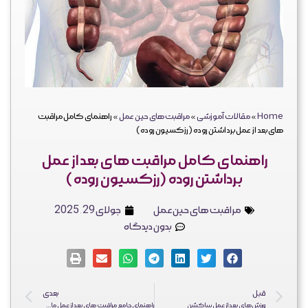
فرم ثبت نهایی جراحی
نظرات زیباجویان
کلینیک دکتر احمد یکتا
فارسی
Home
»
مقالات آموزشی
»
مراقبت های حین عمل
»
راهنمای کامل مراقبت
های بعد از عمل برداشتن روده (رزکسیون روده)
راهنمای کامل مراقبت های بعد از عمل
برداشتن روده (رزکسیون روده)
مراقبت های حین عمل
جولای 29, 2025
بدون دیدگاه
قبل
بعدی
ورزش‌های بعد از عمل ساکشن
راهنمای جامع مراقبت های بعد از عمل ماموپلاستی: نقاهت گام به گام تا بهبودی کامل