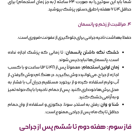
شما باید این سوتین را به صورت ۲۴ ساعته (به جز زمان استحمام) برای
حداقل ۴ تا ۶ هفته یا طبق دستور پزشک بپوشید.
۴. مراقبت از زخم و پانسمان
حفظ بهداشت ناحیه جراحی برای جلوگیری از عفونت ضروری است.
خشک نگه داشتن پانسمان:
تا زمانی که پزشک اجازه نداده
است، پانسمان‌ها نباید خیس شوند.
زمان اولین استحمام:
معمولاً پس از ۴۸ تا ۷۲ ساعت و با کسب
اجازه از جراح، می‌توانید دوش بگیرید. در هنگام دوش گرفتن، از
آب ولرم استفاده کرده و از برخورد مستقیم جریان آب با فشار به
محل برش‌ها خودداری کنید. پس از حمام، ناحیه را با یک حوله تمیز
و به آرامی خشک کنید.
شنا و وان:
رفتن به استخر، سونا، جکوزی و استفاده از وان حمام
حداقل تا یک ماه پس از جراحی ممنوع است.
فاز سوم: هفته دوم تا ششم پس از جراحی