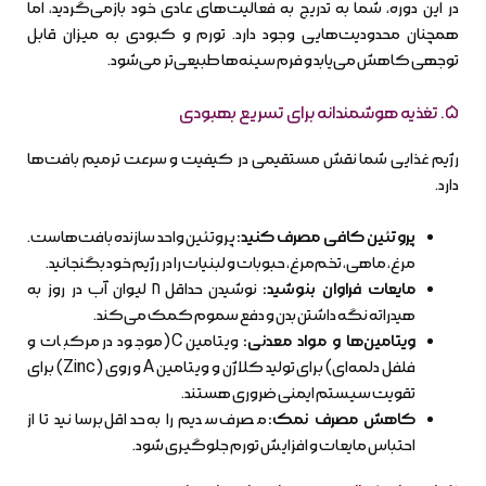
در این دوره، شما به تدریج به فعالیت‌های عادی خود بازمی‌گردید، اما
همچنان محدودیت‌هایی وجود دارد. تورم و کبودی به میزان قابل
توجهی کاهش می‌یابد و فرم سینه‌ها طبیعی‌تر می‌شود.
۵. تغذیه هوشمندانه برای تسریع بهبودی
رژیم غذایی شما نقش مستقیمی در کیفیت و سرعت ترمیم بافت‌ها
دارد.
پروتئین کافی مصرف کنید:
پروتئین واحد سازنده بافت‌هاست.
مرغ، ماهی، تخم‌مرغ، حبوبات و لبنیات را در رژیم خود بگنجانید.
مایعات فراوان بنوشید:
نوشیدن حداقل ۸ لیوان آب در روز به
هیدراته نگه داشتن بدن و دفع سموم کمک می‌کند.
ویتامین‌ها و مواد معدنی:
ویتامین C (موجود در مرکبات و
فلفل دلمه‌ای) برای تولید کلاژن و ویتامین A و روی (Zinc) برای
تقویت سیستم ایمنی ضروری هستند.
کاهش مصرف نمک:
مصرف سدیم را به حداقل برسانید تا از
احتباس مایعات و افزایش تورم جلوگیری شود.