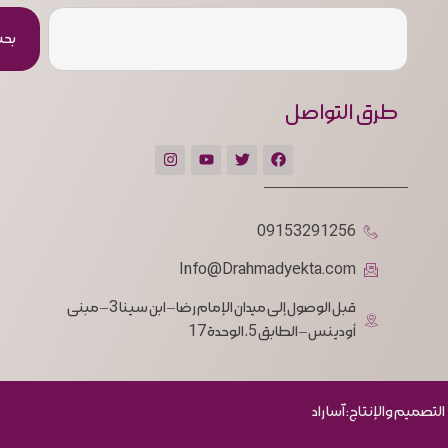
بح
طرق التواصل
09153291256
Info@Drahmadyekta.com
قبل الوصول إلى ميدان الإمام رضا – ابن سينا 3 – مبنى
أودينس – الطابق 5، الوحدة 17
التصميم والإنتاج: آسا راد