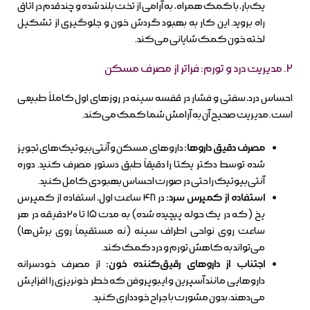
یک‌بار، با کمک همراه، به آرامی از تخت بلند شده و چند قدم در اتاق
راه بروید. این کار به بهبود گردش خون و جلوگیری از تشکیل
لخته خون کمک شایانی می‌کند.
۲. مدیریت درد و تورم: فراتر از مصرف مسکن
احساس درد، سفتی و فشار در قفسه سینه در روزهای اول کاملاً طبیعی
است. مدیریت صحیح آن به آرامش شما کمک می‌کند.
مصرف دقیق داروها:
داروهای مسکن و آنتی‌بیوتیک‌های تجویز
شده توسط دکتر یکتا را دقیقاً طبق دستور مصرف کنید. دوره
آنتی‌بیوتیک را حتی در صورت احساس بهبودی کامل کنید.
استفاده از کمپرس سرد:
در ۴۸ ساعت اول، استفاده از کمپرس
یخ (که در یک حوله پیچیده شده) به مدت ۱۵ تا ۲۰ دقیقه در هر
ساعت روی نواحی اطراف سینه (نه مستقیماً روی برش‌ها)
می‌تواند به کاهش تورم و درد کمک کند.
اجتناب از داروهای رقیق‌کننده خون:
از مصرف خودسرانه
داروهایی مانند آسپرین و ایبوپروفن که خطر خونریزی را افزایش
می‌دهند، بدون مشورت با جراح خودداری کنید.