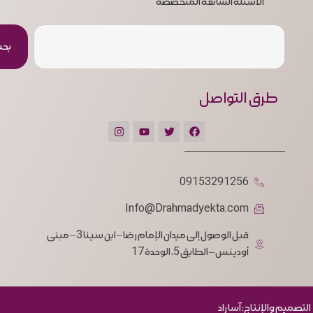
الأسئلة الشائعة المتخصصة
بح
طرق التواصل
09153291256
Info@Drahmadyekta.com
قبل الوصول إلى ميدان الإمام رضا – ابن سينا 3 – مبنى
أودينس – الطابق 5، الوحدة 17
التصميم والإنتاج: آسا راد