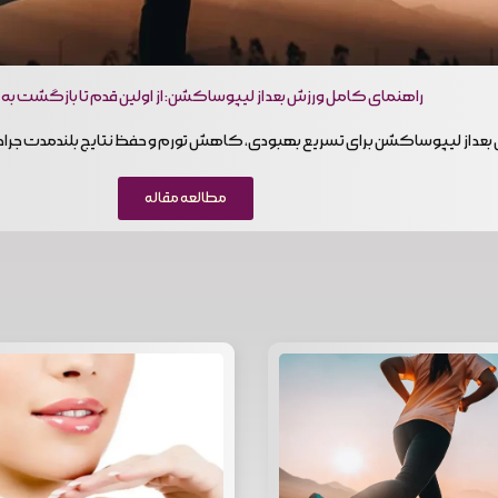
راهنمای کامل ورزش بعد از لیپوساکشن: از اولین قدم تا بازگشت به
بعد از لیپوساکشن برای تسریع بهبودی، کاهش تورم و حفظ نتایج بلندمدت جراح
مطالعه مقاله