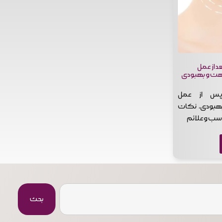
د از عمل
هت و بهبودی
 پس از عمل
هبودی، نکات
سب و علائم
بحث