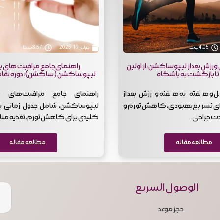
4:05 ب.ظ
جولای 19, 2025
3:57 ب.ظ
رزش بعد از لیپوساکشن: از اولین
راهنمای جامع مراقبت های بع
تا بازگشت به باشگاه
لیپوساکشن (ساکشن): دوره نقا
و هفته به هفته ورزش بعد از
راهنمای جامع مراقبت‌های
ی تسریع بهبودی، کاهش تورم و
لیپوساکشن، شامل جدول زمانی ب
دت جراحی.
کلیدی برای کاهش تورم، تغذیه منا
مطالعه مقاله
مطالعه مقاله
الوصول السريع
حجز موعد