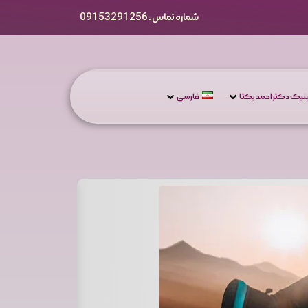
شماره تماس : 09153291256
یک دکتر احمد یکتا
فارسی