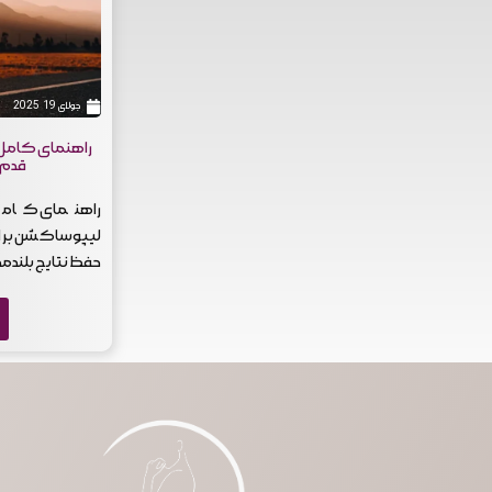
جولای 19, 2025
راهنمای کامل و
قدم 
راهنمای کامل 
لیپوساکشن برا
حفظ نتایج بلندم