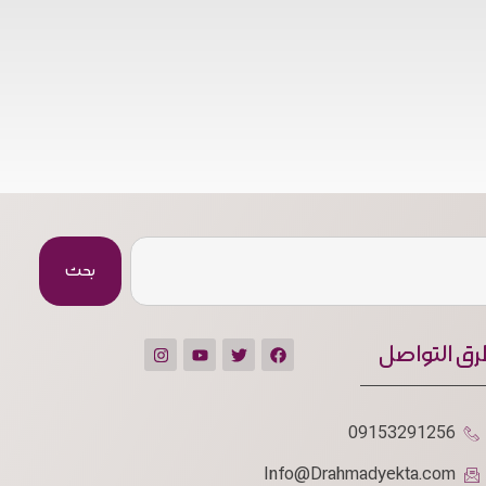
بحث
ق التواصل
09153291256
Info@Drahmadyekta.com