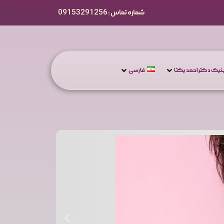
شماره تماس : 09153291256
یک دکتر احمد یکتا
فارسی