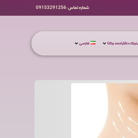
شماره تماس : 09153291256
یک دکتر احمد یکتا
فارسی