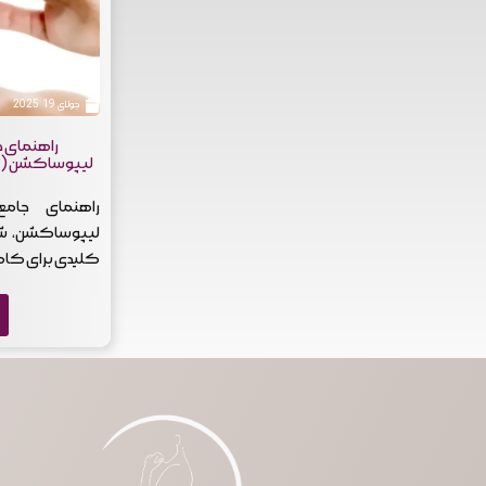
جولای 19, 2025
راهنمای ج
لیپوساکشن (س
راهنمای جام
لیپوساکشن، شا
کلیدی برای کاه