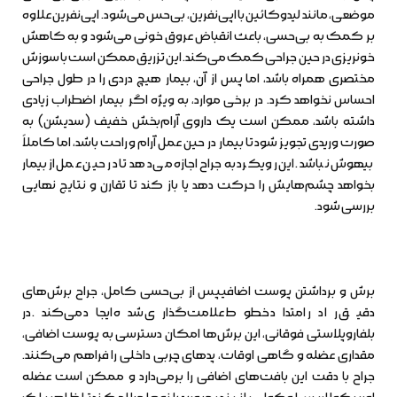
موضعی، مانند لیدوکائین با اپی‌نفرین، بی‌حس می‌شود. اپی‌نفرین علاوه
بر کمک به بی‌حسی، باعث انقباض عروق خونی می‌شود و به کاهش
خونریزی در حین جراحی کمک می‌کند. این تزریق ممکن است با سوزش
مختصری همراه باشد، اما پس از آن، بیمار هیچ دردی را در طول جراحی
احساس نخواهد کرد. در برخی موارد، به ویژه اگر بیمار اضطراب زیادی
داشته باشد، ممکن است یک داروی آرام‌بخش خفیف (سدیشن) به
صورت وریدی تجویز شود تا بیمار در حین عمل آرام و راحت باشد، اما کاملاً
بیهوش نباشد. این رویکرد به جراح اجازه می‌دهد تا در حین عمل از بیمار
بخواهد چشم‌هایش را حرکت دهد یا باز کند تا تقارن و نتایج نهایی
بررسی شود.
برش و برداشتن پوست اضافیپس از بی‌حسی کامل، جراح برش‌های
دقیق را در امتداد خطوط علامت‌گذاری شده ایجاد می‌کند. در
بلفاروپلاستی فوقانی، این برش‌ها امکان دسترسی به پوست اضافی،
مقداری عضله و گاهی اوقات، پدهای چربی داخلی را فراهم می‌کنند.
جراح با دقت این بافت‌های اضافی را برمی‌دارد و ممکن است عضله