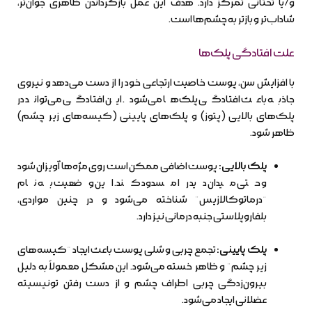
و/یا تحتانی تمرکز دارد. هدف این عمل بازگرداندن ظاهری جوان‌تر،
شاداب‌تر و بازتر به چشم‌ها است.
علت افتادگی پلک‌ها
با افزایش سن، پوست خاصیت ارتجاعی خود را از دست می‌دهد و نیروی
جاذبه باعث افتادگی پلک‌ها می‌شود. این افتادگی می‌تواند در
پلک‌های بالایی (پتوز) و پلک‌های پایینی (کیسه‌های زیر چشم)
ظاهر شود.
پلک بالایی:
پوست اضافی ممکن است روی مژه‌ها آویزان شود
و حتی میدان دید را مسدود کند. این وضعیت به نام
“درماتوکالازیس” شناخته می‌شود و در چنین مواردی،
بلفاروپلاستی جنبه درمانی نیز دارد.
پلک پایینی:
تجمع چربی و شلی پوست باعث ایجاد “کیسه‌های
زیر چشم” و ظاهر خسته می‌شود. این مشکل معمولاً به دلیل
بیرون‌زدگی چربی اطراف چشم و از دست رفتن تونیسیته
عضلانی ایجاد می‌شود.