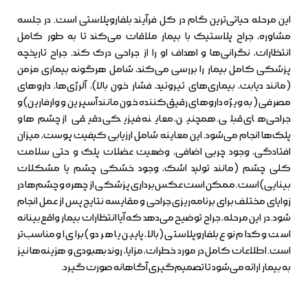
این مرحله حیاتی‌ترین گام در کل فرآیند بلفاروپلاستی است. در جلسه
مشاوره، جراح پلاستیک با بیمار ملاقات می‌کند تا به طور کامل
انتظارات، نگرانی‌ها و اهداف او را از جراحی درک کند. جراح تاریخچه
پزشکی کامل بیمار را بررسی می‌کند، شامل هرگونه بیماری مزمن
(مانند دیابت، بیماری‌های تیروئید، فشار خون بالا)، آلرژی‌ها، داروهای
مصرفی (به ویژه داروهای رقیق‌کننده خون مانند آسپرین و وارفارین) و
جراحی‌های قبلی. همچنین، معاینه فیزیکی دقیقی از چشم‌ها و
پلک‌ها انجام می‌شود. این معاینه شامل ارزیابی کیفیت پوست، میزان
افتادگی، وجود چربی اضافی، وضعیت عضلات پلک و حتی سلامت
کلی چشم (مانند تولید اشک، وجود خشکی چشم یا مشکلات
بینایی) است. ممکن است عکس‌برداری پزشکی از چهره و چشم‌ها در
زوایای مختلف برای برنامه‌ریزی جراحی و مقایسه نتایج پس از عمل انجام
شود. در این مرحله، جراح توضیح می‌دهد که آیا انتظارات بیمار واقع‌بینانه
است و کدام نوع بلفاروپلاستی (بالا، پایین یا هر دو) برای او مناسب‌تر
است. اطلاعات کامل در مورد خطرات، مزایا، روند بهبودی و هزینه‌ها نیز
به بیمار ارائه می‌شود تا تصمیم‌گیری آگاهانه صورت گیرد.