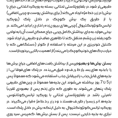
اوربیکولاریس اوکولی را نیز در صورت لزوم اصلاح کند تا ظاهر پلک
طبیعی‌تر شود. در بلفاروپلاستی تحتانی، بسته به رویکرد انتخابی، جراح یا
برش را در زیر خط مژه ایجاد می‌کند (برای برداشتن پوست و چربی اضافی)
یا از طریق یک برش کوچک در داخل پلک (رویکرد
ترانس‌کونژونکتیوال) چربی‌های بیرون زده را خارج یا جابجا می‌کند. در
برخی موارد، به جای برداشتن کامل چربی، جراح ممکن است آن را به نواحی
گود رفته زیر چشم منتقل کند تا ظاهری صاف‌تر و طبیعی‌تر ایجاد شود.
کنترل خونریزی در این مرحله با استفاده از کوتر (دستگاهی که با
حرارت رگ‌های خونیکوچک را می‌بندد) از اهمیت بالایی برخورداراست.
بستن برش‌ها و بهبودی
پس از برداشتن بافت‌های اضافی، جراح برش‌ها
را با بخیه‌های بسیار ظریف و دقیق می‌بندد. در پلک‌های فوقانی، از
بخیه‌های قابل جذب یا غیرقابل جذب استفاده می‌شود که معمولاً پس
از 5 تا 7 روز برداشته می‌شوند. این بخیه‌ها معمولاً در چین‌های طبیعی
پلک پنهان می‌شوند، به طوری که جای زخم پس از بهبودی تقریباً
نامرئی باشد. در بلفاروپلاستی تحتانی با رویکرد ترانس‌کوتانئوس،
بخیه‌ها نیز بسیار ظریف هستند و در زیر خط مژه قرار می‌گیرند. در
رویکرد ترانس‌کونژونکتیوال، به دلیل اینکه برش در داخل پلک است،
نیازی به بخیه خارجی نیست. پس از بستن برش‌ها، کمپرس سرد روی