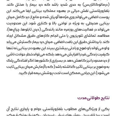
(درماتوکالازیس) به حدی شدید باشد که دید بیمار را مختل کند،
بلفاروپلاستی نقش حیاتی در بهبود عملکرد بینایی ایفا می‌کند. این
پوست اضافی می‌تواند روی مژه‌ها آویزان شده و مانع از دید کامل میدان
بینایی محیطی، به ویژه در نواحی بالا و کناری شود. این محدودیت
می‌تواند در فعالیت‌های روزمره مانند رانندگی (دیدن تابلوها، چراغ‌ها)،
مطالعه، تماشای تلویزیون یا حتی انجام کارهای دقیق مشکل ایجاد
کند. با برداشتن دقیق این بافت اضافی، میدان دید بیمار گسترش می‌یابد
و او می‌تواند با وضوح و راحتی بیشتری ببیند. این بهبود در بینایی نه تنها
کیفیت زندگی فرد را افزایش می‌دهد، بلکه می‌تواند خطر حوادث ناشی
از دید محدود را نیز کاهش دهد. در بسیاری از کشورها، اگر افتادگی پلک
به وضوح بر بینایی تأثیر گذاشته باشد (که با آزمایش میدان بینایی ثابت
می‌شود)، این جراحی ممکن است تحت پوشش بیمه قرار گیرد.
نتایج طولانی‌مدت
یکی از ویژگی‌های مطلوب بلفاروپلاستی، دوام و پایداری نتایج آن
است. برخلاف برخی روش‌های زیبایی غیرجراحی که نیاز به تکرار مکرر