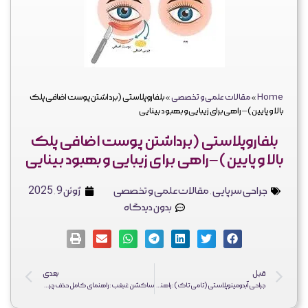
فرم ثبت نهایی جراحی
نظرات زیباجویان
کلینیک دکتر احمد یکتا
فارسی
Home
»
مقالات علمی و تخصصی
»
بلفاروپلاستی (برداشتن پوست اضافی پلک
بالا و پایین) – راهی برای زیبایی و بهبود بینایی
بلفاروپلاستی (برداشتن پوست اضافی پلک
بالا و پایین) – راهی برای زیبایی و بهبود بینایی
جراحی سرپایی
,
مقالات علمی و تخصصی
ژوئن 9, 2025
بدون دیدگاه
قبل
بعدی
جراحی آبدومینوپلاستی (تامی تاک): راهنمای کامل از مشاوره تا بهبودی کامل
ساکشن غبغب: راهنمای کامل حذف چربی زیر چانه و مقایسه با روش‌های دیگر