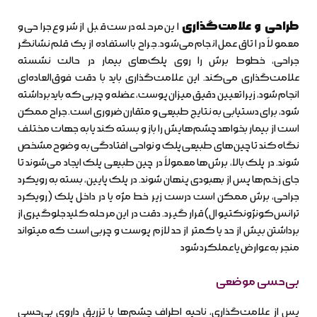
طراحی و علامت‌گذاری
این مرحله درست قبل از شروع جراحی و
معمولاً در اتاق عمل انجام می‌شود. جراح با استفاده از یک قلم نشانگر
جراحی، خطوط برش را روی پلک‌های بیمار در حالت نشسته
علامت‌گذاری می‌کند. این علامت‌گذاری باید با دقت فوق‌العاده‌ای
انجام شود، زیرا تعیین دقیق میزان پوست، عضله و چربی که باید برداشته
شود، برای دستیابی به نتایج طبیعی و متقارن ضروری است. جراح ممکن
است از بیمار بخواهد چشم‌هایش را باز و بسته کند یا به جهات مختلف
نگاه کند تا چین‌های طبیعی پلک و نواحی افتادگی به وضوح مشخص
شوند. در پلک بالا، برش‌ها معمولاً در چین طبیعی پلک ایجاد می‌شوند تا
جای زخم‌ها پس از بهبودی پنهان شوند. در پلک پایین، بسته به رویکرد
جراحی، برش ممکن است درست زیر خط مژه یا در داخل پلک (رویکرد
ترانس‌کونژونکتیوال) قرار گیرد. دقت در این مرحله کلید جلوگیری از
برداشتن بیش از حد یا کمتر از حد لازم پوست و چربی است که میتواند
منجر به عوارض یا عملکرد شود
بی‌حسی موضعی
پس از علامت‌گذاری، ناحیه اطراف چشم‌ها با تزریق داروی بی‌حسی