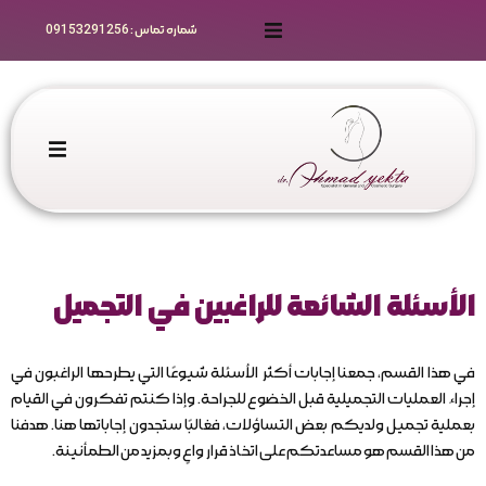
شماره تماس : 09153291256
رزرو نوبت
راهنمای رزرو
مقالات
الرئيسية
گالری ویدیو
الخدمات الجراحية
الأسئلة الشائعة للراغبين في التجميل
سوالات متداول زیباجویان
حجز موعد
مقالات علمی و تخصصی
في هذا القسم، جمعنا إجابات أكثر الأسئلة شيوعًا التي يطرحها الراغبون في
الرعاية قبل وبعد الجراحة
إجراء العمليات التجميلية قبل الخضوع للجراحة. وإذا كنتم تفكرون في القيام
بعملية تجميل ولديكم بعض التساؤلات، فغالبًا ستجدون إجاباتها هنا. هدفنا
سوالات متداول تخصصی
تسجيل الزملاء
من هذا القسم هو مساعدتكم على اتخاذ قرار واعٍ وبمزيد من الطمأنينة.