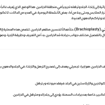
اثية إلى ارتخاء الجلد وترهّله تدريجياً في منطقة الذراعين. هذا الوضع، الذي يُعرف غا
الملابس وحتى يحدّ من أداء بعض الأنشطة اليومية. في العديد من الحالات، لا تكو
جلد وتراكم الدهون العنيدة.
Brachi)
، حلاً فعالاً لتحسين مظهر الذراعين. تتضمن هذه العملية إزال
مقال بالتفصيل مختلف جوانب جراحة شد الذراعين، بدءاً من التعريف وطريقة الإجراء وصولا
ليه أيضاً جراحة تنحيف الذراعين، هو إجراء تجميلي يهدف إلى تصحيح الترهل والارتخاء في الجلد 
الكولاجين والإيلاستين في الجلد، فيفقد مرونته ويترهّل.
لكبير، خاصة بعد جراحات السمنة، يؤدي إلى جلد زائد ومترهّل في الذراعين.