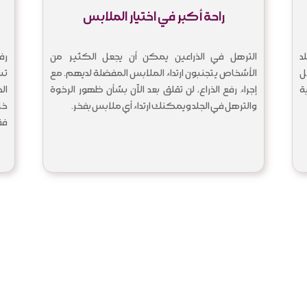
راحة أكبر في اختيار الملابس
د
الترهل في الذراعين يمكن أن يجعل الكثير من
رف
ل
الأشخاص يتجنبون ارتداء الملابس المفضلة لديهم. مع
تس
ة
إجراء رفع الذراع، لن تقلق بعد الآن بشأن ظهور الرخوة
ال
والترهل في الجلد ويمكنك ارتداء أي ملابس بفخر.
خا
فقد