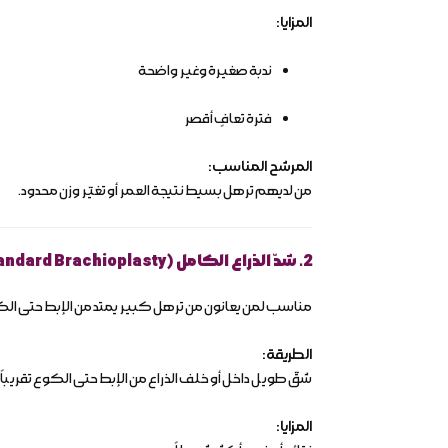
المزايا:
ندبة صغيرة وغير واضحة
فترة تعافٍ أقصر
المرشح المناسب:
من لديهم ترهل بسيط نتيجة العمر أو تغيّر وزن محدود.
2. شدّ الذراع الكامل (Standard Brachioplasty)
مناسب لمن يعانون من ترهل كبير يمتد من الإبط حتى ال
الطريقة:
شقّ طويل داخل أو خلف الذراع من الإبط حتى الكوع تقريباً،
المزايا: