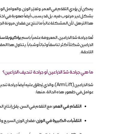
يمكن أن يؤدي التقدّم في العمر، وتغيّر الوزن، والعوامل الور
بشكل غير مرغوب فيه، بل قد يسبب أيضاً صعوبة في اختيار 
هذا الترهل، لأن المشكلة غالباً ما تنتج عن فقدان مرونة ال
تُعدّ جراحة شدّ الذراعين، المعروفة علمياً باسم
براكيوبلاستي (oplasty
الذراعين شكلاً أكثر تناسقاً وثباتاً وشباباً. يتناول هذا ال
اللاحقة.
ما هي جراحة شدّ الذراعين أو جراحة تنحيف الذراعين؟
شدّ الذراعين (Arm Lift)، والذي يُطلق ع
عوامل في ظهور هذه الحالة، منها:
التقدّم في العمر:
مع التقدّم في السن، يقلّ إنتاج 
التقلّبات الكبيرة في الوزن:
فقدان الوزن السريع وا