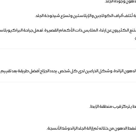
لدهون وجودة الجلد.
تُتلف ألياف الكولاجين والإيلاستين وتسرّع شيخوخة الجلد.
ع الكثيرون عن ارتداء الملابس ذات الأكمام القصيرة. تعمل جراحة البراكيوبلاستي عل
.
الدهون الزائدة، وشكل الذراعين لدى كل شخص. يحدد الجرّاح أفضل طريقة بعد تقييم د
يتركّز قرب منطقة الإبط.
فط الدهون من خلاله ثم إزالة الجلد الزائد وشدّ الأنسجة.