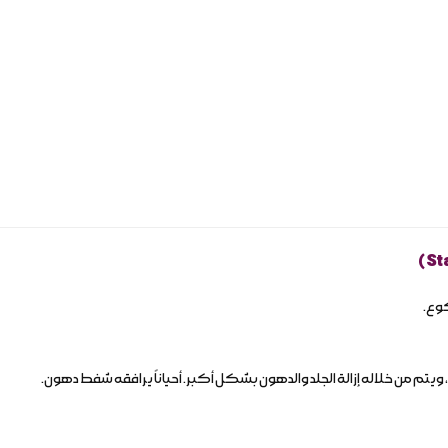
كوع.
 ويتم من خلاله إزالة الجلد والدهون بشكل أكبر. أحياناً يرافقه شفط دهون.