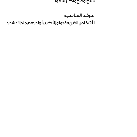
نتائج أوضح وأكثر شمولاً.
المرشح المناسب:
الأشخاص الذين فقدوا وزناً كبيراً ولديهم جلد زائد شديد.