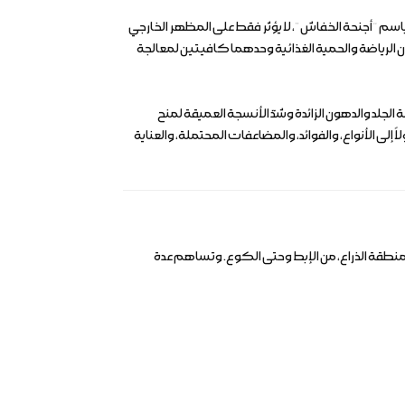
لباً باسم “أجنحة الخفاش”، لا يؤثر فقط على المظهر الخارجي
ن الرياضة والحمية الغذائية وحدهما كافيتين لمعالجة
ة الجلد والدهون الزائدة وشدّ الأنسجة العميقة لمنح
ً إلى الأنواع، والفوائد، والمضاعفات المحتملة، والعناية
والدهون بمنطقة الذراع، من الإبط وحتى الكوع. وتساهم عدة