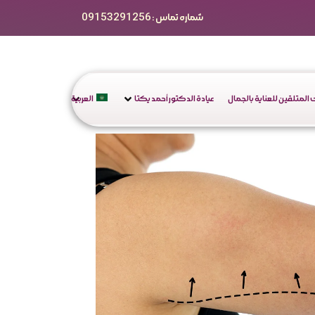
شماره تماس : 09153291256
المتلقين للعناية بالجمال
عيادة الدكتور أحمد يكتا
العربية