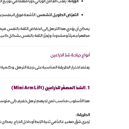
الوراثة:
يلعب العامل الوراثي دوراً مهماً في توزيع ا
التعرّض الطويل للشمس:
الأشعة فوق البنفسجية 
يمكن أن يؤدي هذا الترهل إلى انخفاض الثقة بالنفس، فيمتن
مظهراً جميلاً ومشدوداً، ويُعزّز الثقة بالنفس بشكل كبير
أنواع جراحة شدّ الذراعين
يعتمد اختيار الطريقة المناسبة على درجة الترهل، وكمية 
1. الشدّ المصغّر للذراعين (Mini Arm Lift)
هذا الأسلوب مناسب لمن لديهم ترهل خفيف إلى متوسط 
الطريقة:
يُجرى شقّ صغير، غالباً في ثنية الإبط أو داخل الذراع. يمكن ش