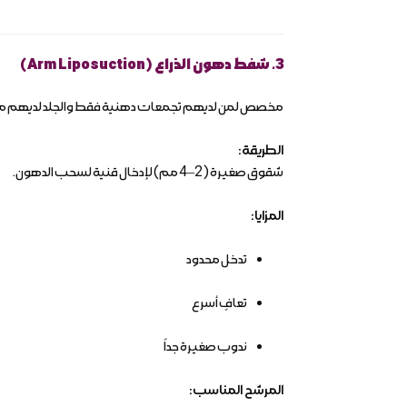
3. شفط دهون الذراع (Arm Liposuction)
مخصص لمن لديهم تجمعات دهنية فقط والجلد لديهم مرن
الطريقة:
شقوق صغيرة (2–4 مم) لإدخال قنية لسحب الدهون.
المزايا:
تدخل محدود
تعافٍ أسرع
ندوب صغيرة جداً
المرشح المناسب: