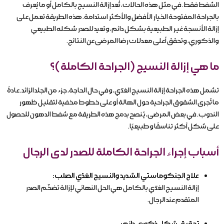
الشفط فقط. في مثل هذه الحالات، تُعد إزالة النسيج بالكامل أو ما يُعرف
بالجراحة المفتوحة الخيار الأفضل والأكثر استدامة. هذه الطريقة تعمل على
إزالة الأنسجة غير الطبيعية بشكل دائم، وتعيد للصدر شكله الطبيعي
والذكوري، وتحقق أعلى معدلات رضا المرضى عن النتائج.
ما هي إزالة النسيج (الجراحة الكاملة)؟
تشمل هذه الجراحة إزالة النسيج الغدّي، وفي حال الحاجة، جزء من الجلد الزائد. عادةً
ما تُجرى الشقوق الجراحية حول الهالة أو على خطوط مخفية لتقليل ظهور
الندوب. في بعض المرضى، يُنصح بدمج هذه الطريقة مع شفط الدهون للحصول
على شكل أكثر تناسقًا وطبيعيًا.
أسباب إجراء الجراحة الكاملة للصدر لدى الرجال
علاج الجنكوماستي الشديد والنسيج الغدّي الصلب:
إزالة النسيج الغدّي بالكامل هي الحل النهائي لإزالة تضخّم الصدر
المتقدم عند الرجال.
تحقيق شكل ذكوري دائم: