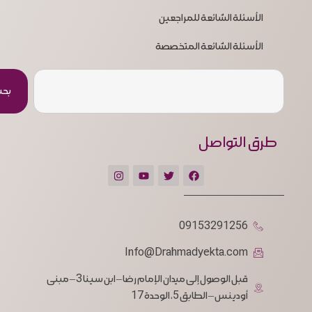
الأسئلة الشائعة للمراجعين
الأسئلة الشائعة المتخصصة
بح
طرق التواصل
09153291256
Info@Drahmadyekta.com
قبل الوصول إلى ميدان الإمام رضا – ابن سينا 3 – مبنى
أودينس – الطابق 5، الوحدة 17