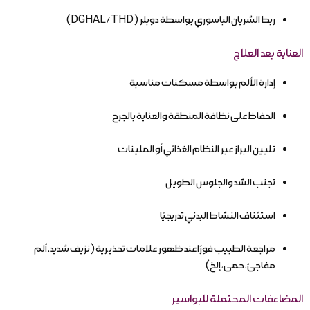
ربط الشريان الباسوري بواسطة دوبلر (DGHAL/THD)
العناية بعد العلاج
إدارة الألم بواسطة مسكنات مناسبة
الحفاظ على نظافة المنطقة والعناية بالجرح
تليين البراز عبر النظام الغذائي أو الملينات
تجنب الشد والجلوس الطويل
استئناف النشاط البدني تدريجيًا
مراجعة الطبيب فورًا عند ظهور علامات تحذيرية (نزيف شديد، ألم
مفاجئ، حمى، إلخ)
المضاعفات المحتملة للبواسير