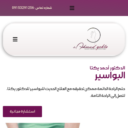
شماره تماس : 09153291256
رزرو نوبت
راهنمای رزرو
مقالات
الرئيسية
گالری ویدیو
الخدمات الجراحية
الدكتور أحمد یکتا
البواسير
سوالات متداول زیباجویان
حجز موعد
حلم الراحة الدائمة ممكن تحقيقه مع العلاج الحديث للبواسير للدكتور یکتا،
لتصل إلى الراحة التامة.
مقالات علمی و تخصصی
الرعاية قبل وبعد الجراحة
استشارة مجانية
سوالات متداول تخصصی
تسجيل الزملاء