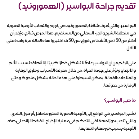
تقديم جراحة البواسير (الهموروئيد)
البواسير، والتي تُعرف شائعًا بالهموروئيد، هي تورم والتهاب الأوعية الدموية
في منطقة الشرج والجزء السفلي من المستقيم. هذا المرض شائع، ويُقدّر أن
أكثر من 50٪ من الأشخاص فوق سن 50 قد اختبروا هذه الحالة مرة واحدة على
الأقل.
على الرغم من أن البواسير عادةً لا تشكل خطرًا كبيرًا، إلا أنها قد تسبب الألم
والانزعاج وتؤثر على جودة الحياة. من خلال معرفة الأسباب وطرق الوقاية
والعلاجات الفعالة، يمكن السيطرة على هذه الحالة بشكل ملحوظ وحتى
الوقاية من حدوثها.
ما هي البواسير؟
تشير البواسير في الواقع إلى الأوعية الدموية المتورمة داخل أو حول الشرج،
والتي تلعب دورًا مهمًا في التحكم في عملية الإخراج. الضغط الزائد على هذه
الأوعية يسبب تورمها والتهابها.