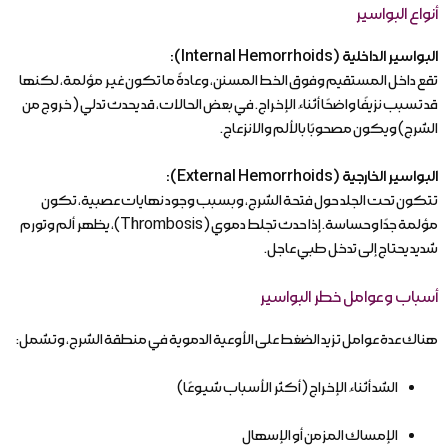
أنواع البواسير
البواسير الداخلية (Internal Hemorrhoids):
تقع داخل المستقيم وفوق الخط المسنن، وعادةً ما تكون غير مؤلمة، لكنها
قد تسبب نزيفًا واضحًا أثناء الإخراج. في بعض الحالات، قد يحدث تدلي (خروج من
الشرج) ويكون مصحوبًا بالألم والانزعاج.
البواسير الخارجية (External Hemorrhoids):
تتكون تحت الجلد حول فتحة الشرج، وبسبب وجود نهايات عصبية، تكون
مؤلمة جدًا وحساسة. إذا حدث تجلط دموي (Thrombosis)، يظهر ألم وتورم
شديد يحتاج إلى تدخل طبي عاجل.
أسباب وعوامل خطر البواسير
هناك عدة عوامل تزيد الضغط على الأوعية الدموية في منطقة الشرج، وتشمل:
الشد أثناء الإخراج (أكثر الأسباب شيوعًا)
الإمساك المزمن أو الإسهال