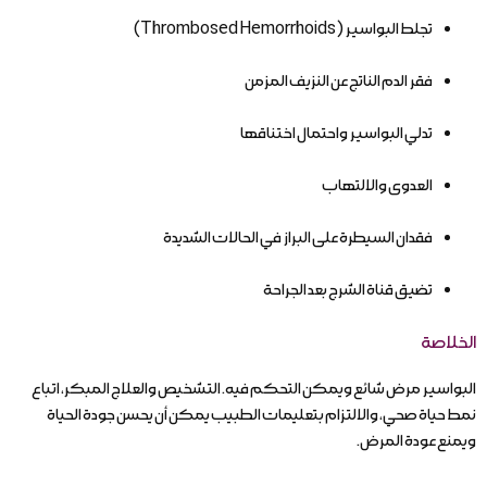
تجلط البواسير (Thrombosed Hemorrhoids)
فقر الدم الناتج عن النزيف المزمن
تدلي البواسير واحتمال اختناقها
العدوى والالتهاب
فقدان السيطرة على البراز في الحالات الشديدة
تضيق قناة الشرج بعد الجراحة
الخلاصة
البواسير مرض شائع ويمكن التحكم فيه. التشخيص والعلاج المبكر، اتباع
نمط حياة صحي، والالتزام بتعليمات الطبيب يمكن أن يحسن جودة الحياة
ويمنع عودة المرض.